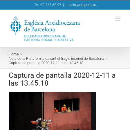
Skip
Tel. 93 317 63 97
|
psocial@arqbcn.cat
to
content
Home
Nota de la Plataforma davant el tràgic incendi de Badalona
Captura de pantalla 2020-12-11 a las 13.45.18
Captura de pantalla 2020-12-11 a
las 13.45.18