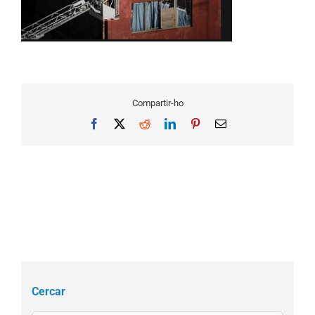
Compartir-ho
Facebook
X
Reddit
LinkedIn
Pinterest
Email
Cercar