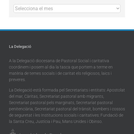
Arxius
La Delegació
A la Delegació diocesana de Pastoral Social i caritativa
coordinem i posem al dia la tasca que portem a terme en
matèria de temes socials i de caritat els religiosos, laics i
preveres.
La Delegació està formada pel Secretariats i entitats: Apostolat
del mar, Càritas, Secretariat pastoral amb migrants,
Secretariat pastoral pels marginats, Secretariat pastoral
penitenciària, Secretariat pastoral del trànsit, bombers i cossos
de seguretat i les Institucions socials i caritatives: Fundació de
la Santa Creu, Justícia i Pau, Mans Unides i Obinso.