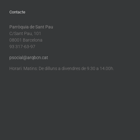
Contacte
Parròquia de Sant Pau
C/Sant Pau, 101
08001 Barcelona
93 317-63-97
psocial@arqbcn.cat
Horari: Matins: De dilluns a divendres de 9.30 a 14.00h.