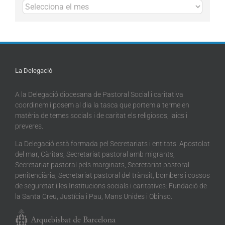
Arxius
La Delegació
A la Delegació diocesana de Pastoral Social i caritativa
coordinem i posem al dia la tasca que portem a terme en
matèria de temes socials i de caritat els religiosos, laics i
preveres.
La Delegació està formada pel Secretariats i entitats: Apostolat
del mar, Càritas, Secretariat pastoral amb migrants,
Secretariat pastoral pels marginats, Secretariat pastoral
penitenciària, Secretariat pastoral del trànsit, bombers i cossos
de seguretat i les Institucions socials i caritatives: Fundació de
la Santa Creu, Justícia i Pau, Mans Unides i Obinso.