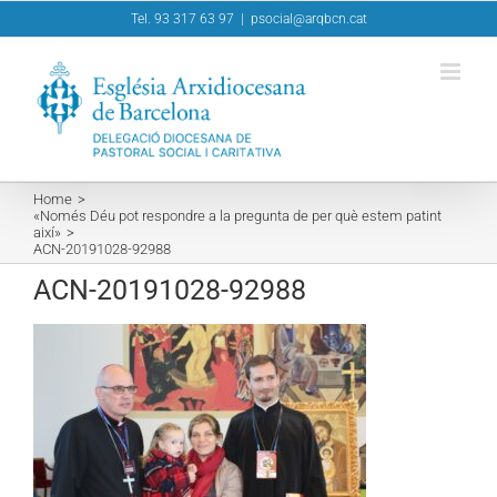
Skip
Tel. 93 317 63 97
|
psocial@arqbcn.cat
to
content
Home
«Només Déu pot respondre a la pregunta de per què estem patint
així»
ACN-20191028-92988
ACN-20191028-92988