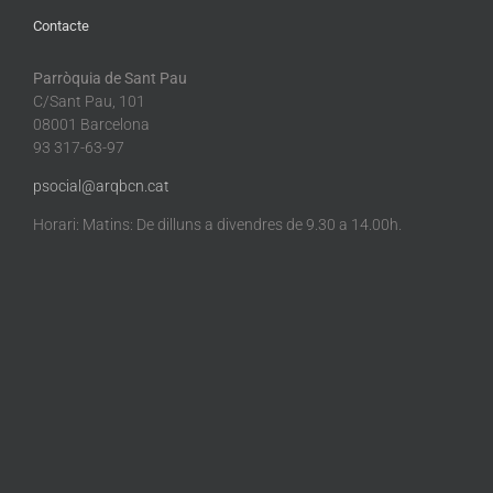
Contacte
Parròquia de Sant Pau
C/Sant Pau, 101
08001 Barcelona
93 317-63-97
psocial@arqbcn.cat
Horari: Matins: De dilluns a divendres de 9.30 a 14.00h.