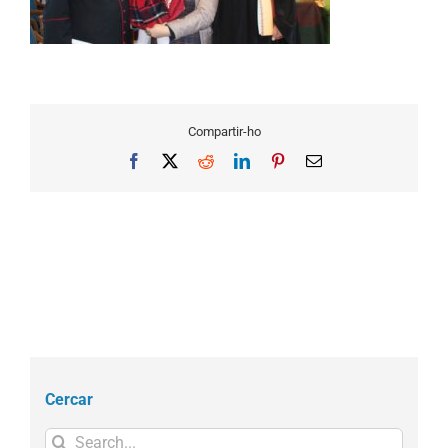
Compartir-ho
Facebook
X
Reddit
LinkedIn
Pinterest
Email
Cercar
Search