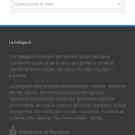
Arxius
La Delegació
A la Delegació diocesana de Pastoral Social i caritativa
coordinem i posem al dia la tasca que portem a terme en
matèria de temes socials i de caritat els religiosos, laics i
preveres.
La Delegació està formada pel Secretariats i entitats: Apostolat
del mar, Càritas, Secretariat pastoral amb migrants,
Secretariat pastoral pels marginats, Secretariat pastoral
penitenciària, Secretariat pastoral del trànsit, bombers i cossos
de seguretat i les Institucions socials i caritatives: Fundació de
la Santa Creu, Justícia i Pau, Mans Unides i Obinso.