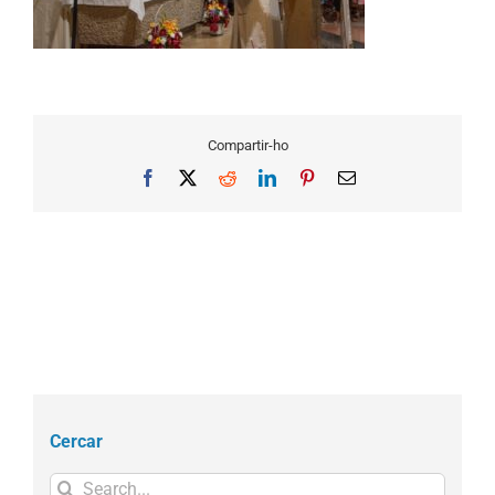
Compartir-ho
Facebook
X
Reddit
LinkedIn
Pinterest
Email
Cercar
Search