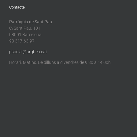
Contacte
Parròquia de Sant Pau
C/Sant Pau, 101
08001 Barcelona
93 317-63-97
psocial@arqbcn.cat
Horari: Matins: De dilluns a divendres de 9.30 a 14.00h.