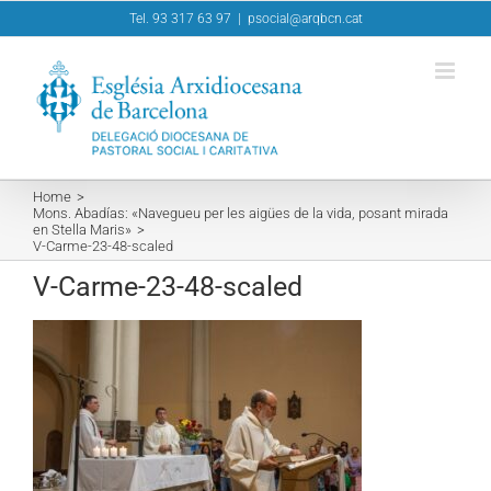
Skip
Tel. 93 317 63 97
|
psocial@arqbcn.cat
to
content
Home
Mons. Abadías: «Navegueu per les aigües de la vida, posant mirada
en Stella Maris»
V-Carme-23-48-scaled
V-Carme-23-48-scaled