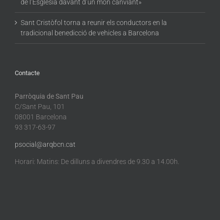
de l’Església davant d’un món canviant»
Sant Cristòfol torna a reunir els conductors en la
tradicional benedicció de vehicles a Barcelona
Contacte
Parròquia de Sant Pau
C/Sant Pau, 101
08001 Barcelona
93 317-63-97
psocial@arqbcn.cat
Horari: Matins: De dilluns a divendres de 9.30 a 14.00h.