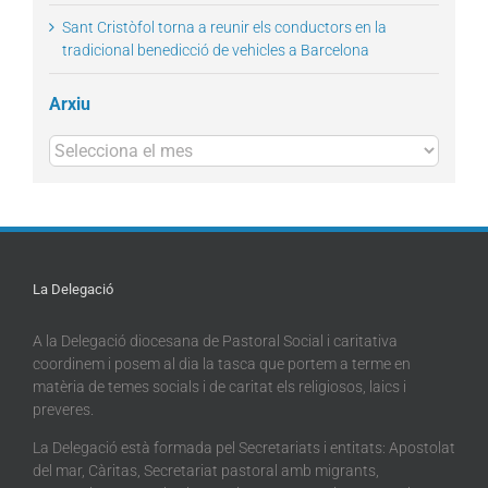
Sant Cristòfol torna a reunir els conductors en la
tradicional benedicció de vehicles a Barcelona
Arxiu
Arxius
La Delegació
A la Delegació diocesana de Pastoral Social i caritativa
coordinem i posem al dia la tasca que portem a terme en
matèria de temes socials i de caritat els religiosos, laics i
preveres.
La Delegació està formada pel Secretariats i entitats: Apostolat
del mar, Càritas, Secretariat pastoral amb migrants,