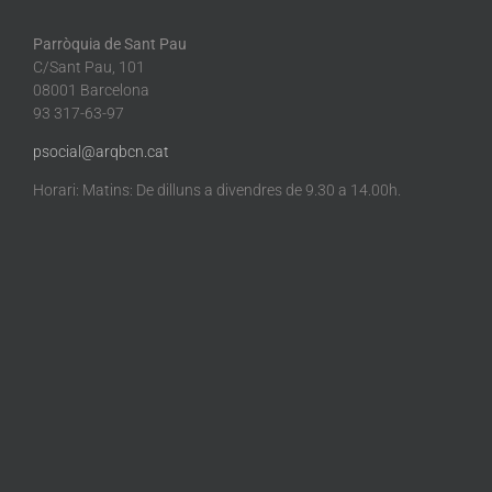
Parròquia de Sant Pau
C/Sant Pau, 101
08001 Barcelona
93 317-63-97
psocial@arqbcn.cat
Horari: Matins: De dilluns a divendres de 9.30 a 14.00h.