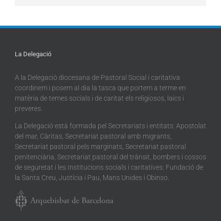
La Delegació
A la Delegació diocesana de Pastoral Social i caritativa
coordinem i posem al dia la tasca que portem a terme en
matèria de temes socials i de caritat els religiosos, laics i
preveres.
La Delegació està formada pel Secretariats i entitats: Apostolat
del mar, Càritas, Secretariat pastoral amb migrants,
Secretariat pastoral pels marginats, Secretariat pastoral
penitenciària, Secretariat pastoral del trànsit, bombers i cossos
de seguretat i les Institucions socials i caritatives: Fundació de
la Santa Creu, Justícia i Pau, Mans Unides i Obinso.