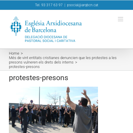
Skip
Tel. 93 317 63 97
|
psocial@arqbcn.cat
to
content
Home
Més de vint entitats cristianes denuncien que les protestes a les
presons vulneren els drets dels interns
protestes-presons
protestes-presons