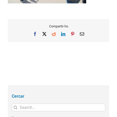
Compartir-ho
Facebook
X
Reddit
LinkedIn
Pinterest
Email
Cercar
Search
for: