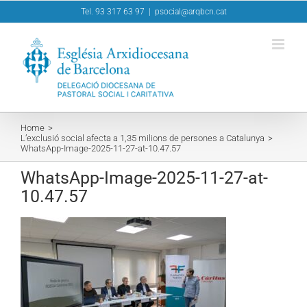
Skip
Tel. 93 317 63 97
|
psocial@arqbcn.cat
to
content
Home
L’exclusió social afecta a 1,35 milions de persones a Catalunya
WhatsApp-Image-2025-11-27-at-10.47.57
WhatsApp-Image-2025-11-27-at-
10.47.57