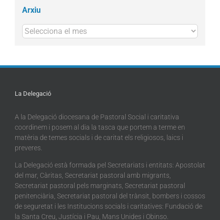
Arxiu
Arxius
La Delegació
A la Delegació diocesana de Pastoral Social i caritativa
coordinem i posem al dia la tasca que portem a terme en
matèria de temes socials i de caritat els religiosos, laics i
preveres.
La Delegació està formada pel Secretariats i entitats: Apostolat
del mar, Càritas, Secretariat pastoral amb migrants,
Secretariat pastoral pels marginats, Secretariat pastoral
penitenciària, Secretariat pastoral del trànsit, bombers i cossos
de seguretat i les Institucions socials i caritatives: Fundació de
la Santa Creu, Justícia i Pau, Mans Unides i Obinso.