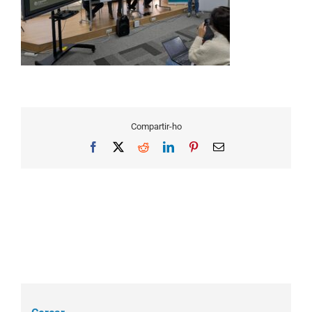
Compartir-ho
Facebook
X
Reddit
LinkedIn
Pinterest
Email