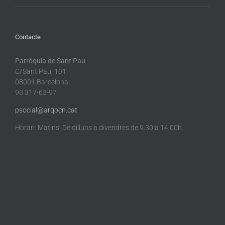
Contacte
Parròquia de Sant Pau
C/Sant Pau, 101
08001 Barcelona
93 317-63-97
psocial@arqbcn.cat
Horari: Matins: De dilluns a divendres de 9.30 a 14.00h.