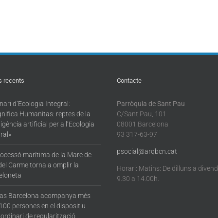
s recents
Contacte
ari d’Ecologia Integral:
Parròquia de Sant Pau
nifica Humanitas: reptes de la
C/Sant Pau, 101
·ligència artificial per a l’Ecologia
08001 Barcelona
ral»
93 317-63-97
psocial@arqbcn.cat
rocessó marítima de la Mare de
del Carme torna a omplir la
Horari: Matins: De dilluns a diven
eloneta
9.30 a 14.00h.
tas Barcelona acompanya més
100 persones en el dispositiu
ordinari de regularització