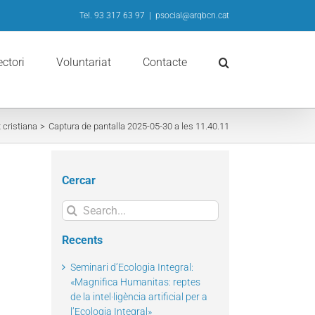
Tel. 93 317 63 97
|
psocial@arqbcn.cat
ectori
Voluntariat
Contacte
 cristiana
Captura de pantalla 2025-05-30 a les 11.40.11
Cercar
Search
for:
Recents
Seminari d’Ecologia Integral:
«Magnifica Humanitas: reptes
de la intel·ligència artificial per a
l’Ecologia Integral»