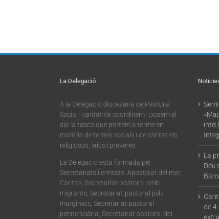
La Delegació
Noticie
A la Delegació diocesana de Pastoral
Semin
Social i caritativa coordinem i posem al
«Mag
dia la tasca que portem a terme en
intel
matèria de temes socials i de caritat els
Integ
religiosos, laics i preveres.
La p
La Delegació està formada pel
Déu 
Secretariats i entitats: Apostolat del mar,
Barc
Càritas, Secretariat pastoral amb
migrants, Secretariat pastoral pels
Càri
marginats, Secretariat pastoral
de 4.
penitenciària, Secretariat pastoral del
extra