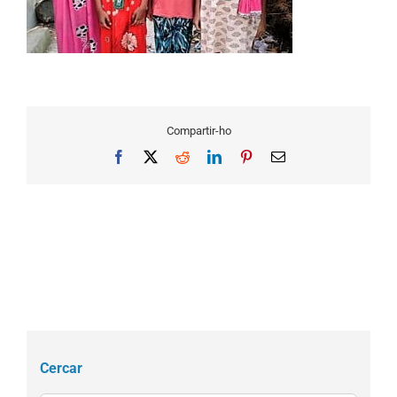
Compartir-ho
Facebook
X
Reddit
LinkedIn
Pinterest
Email
Cercar