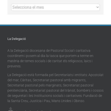
Arxius
La Delegació
A la Delegació diocesana de Pastoral Social i caritativa
coordinem i posem al dia la tasca que portem a terme en
matèria de temes socials i de caritat els religiosos, laics i
preveres.
La Delegació està formada pel Secretariats i entitats: Apostolat
del mar, Càritas, Secretariat pastoral amb migrants,
Secretariat pastoral pels marginats, Secretariat pastoral
penitenciària, Secretariat pastoral del trànsit, bombers i cossos
de seguretat i les Institucions socials i caritatives: Fundació de
la Santa Creu, Justícia i Pau, Mans Unides i Obinso.