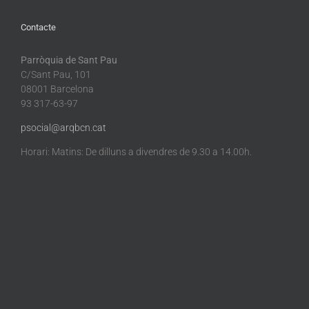
Contacte
Parròquia de Sant Pau
C/Sant Pau, 101
08001 Barcelona
93 317-63-97
psocial@arqbcn.cat
Horari: Matins: De dilluns a divendres de 9.30 a 14.00h.