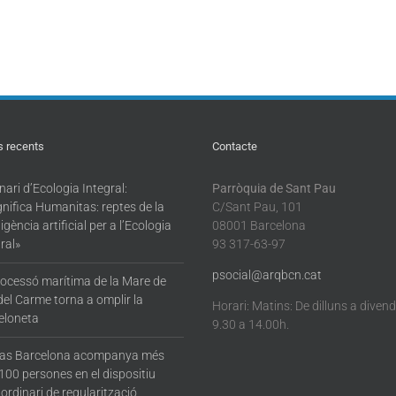
s recents
Contacte
ari d’Ecologia Integral:
Parròquia de Sant Pau
nifica Humanitas: reptes de la
C/Sant Pau, 101
·ligència artificial per a l’Ecologia
08001 Barcelona
ral»
93 317-63-97
psocial@arqbcn.cat
rocessó marítima de la Mare de
del Carme torna a omplir la
Horari: Matins: De dilluns a diven
eloneta
9.30 a 14.00h.
tas Barcelona acompanya més
100 persones en el dispositiu
ordinari de regularització