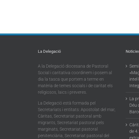
La Delegació
Noticie
A la Delegació diocesana de Pastoral
Semin
Social i caritativa coordinem i posem al
«Mag
dia la tasca que portem a terme en
intel
matèria de temes socials i de caritat els
Integ
religiosos, laics i preveres.
La p
La Delegació està formada pel
Déu 
Secretariats i entitats: Apostolat del mar,
Barc
Càritas, Secretariat pastoral amb
migrants, Secretariat pastoral pels
Càri
marginats, Secretariat pastoral
de 4.
penitenciària, Secretariat pastoral del
extra