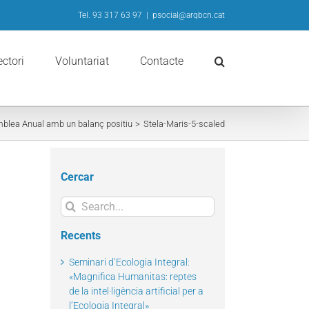
Tel. 93 317 63 97
|
psocial@arqbcn.cat
ectori
Voluntariat
Contacte
emblea Anual amb un balanç positiu
Stela-Maris-5-scaled
Cercar
Search
for:
Recents
Seminari d’Ecologia Integral:
«Magnifica Humanitas: reptes
de la intel·ligència artificial per a
l’Ecologia Integral»