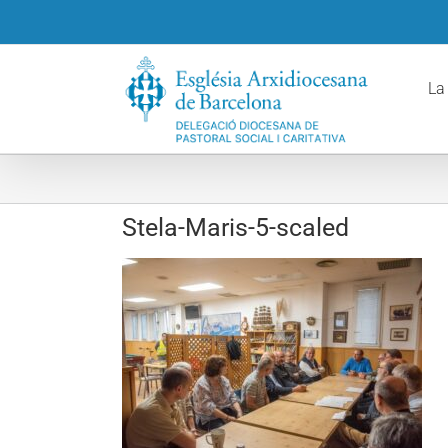
Skip
to
content
La
Stela-Maris-5-scaled