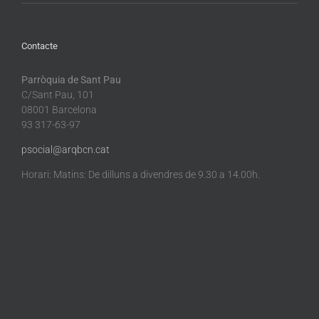
Contacte
Parròquia de Sant Pau
C/Sant Pau, 101
08001 Barcelona
93 317-63-97
psocial@arqbcn.cat
Horari: Matins: De dilluns a divendres de 9.30 a 14.00h.