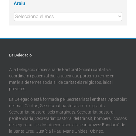
Arxiu
Arxius
La Delegació
A la Delegació diocesana de Pastoral Social i caritativa
coordinem i posem al dia la tasca que portem a terme en
matèria de temes socials i de caritat els religiosos, laics i
preveres.
La Delegació està formada pel Secretariats i entitats: Apostolat
del mar, Càritas, Secretariat pastoral amb migrants,
Secretariat pastoral pels marginats, Secretariat pastoral
penitenciària, Secretariat pastoral del trànsit, bombers i cossos
de seguretat i les Institucions socials i caritatives: Fundació de
la Santa Creu, Justícia i Pau, Mans Unides i Obinso.