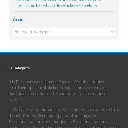
tradicional benedicció de vehicles a Barcelona
Arxiu
Arxius
La Delegació
A la Delegació diocesana de Pastoral Social i caritativa
coordinem i posem al dia la tasca que portem a terme en
matèria de temes socials i de caritat els religiosos, laics i
preveres.
La Delegació està formada pel Secretariats i entitats: Apostolat
del mar, Càritas, Secretariat pastoral amb migrants,
Secretariat pastoral pels marginats, Secretariat pastoral
penitenciària, Secretariat pastoral del trànsit, bombers i cossos