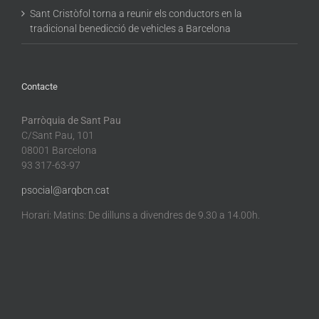
Sant Cristòfol torna a reunir els conductors en la
tradicional benedicció de vehicles a Barcelona
Contacte
Parròquia de Sant Pau
C/Sant Pau, 101
08001 Barcelona
93 317-63-97
psocial@arqbcn.cat
Horari: Matins: De dilluns a divendres de 9.30 a 14.00h.