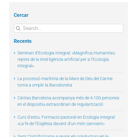
Cercar
Search
for:
Recents
Seminari d’Ecologia Integral: «Magnifica Humanitas:
reptes de la intel·ligència artificial per a l’Ecologia
Integral»
La processó marítima de la Mare de Déu del Carme
torna a omplir la Barceloneta
Càritas Barcelona acompanya més de 4.100 persones
en el dispositiu extraordinari de regularització
Curs d’estiu: Formació pastoral en Ecologia Integral:
«La fe de l’Església davant d’un món canviant»
Sant Cristòfol torna a reunir els conductors en la