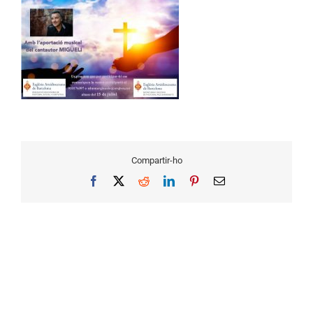
Compartir-ho
Facebook
X
Reddit
LinkedIn
Pinterest
Email