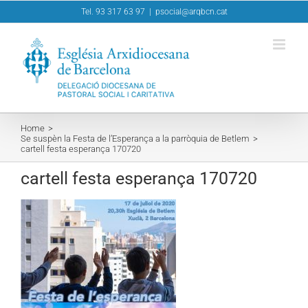
Skip
Tel. 93 317 63 97
|
psocial@arqbcn.cat
to
content
Home
Se suspèn la Festa de l’Esperança a la parròquia de Betlem
cartell festa esperança 170720
cartell festa esperança 170720