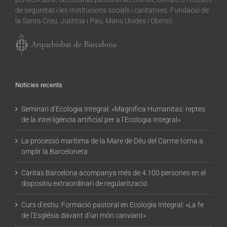
de seguretat i les Institucions socials i caritatives: Fundació de
la Santa Creu, Justícia i Pau, Mans Unides i Obinso.
Noticies recents
Seminari d’Ecologia Integral: «Magnifica Humanitas: reptes
de la intel·ligència artificial per a l’Ecologia Integral»
La processó marítima de la Mare de Déu del Carme torna a
omplir la Barceloneta
Càritas Barcelona acompanya més de 4.100 persones en el
dispositiu extraordinari de regularització
Curs d’estiu: Formació pastoral en Ecologia Integral: «La fe
de l’Església davant d’un món canviant»