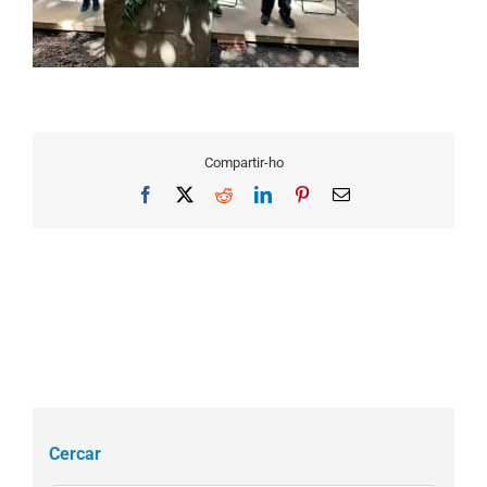
Compartir-ho
Facebook
X
Reddit
LinkedIn
Pinterest
Email
Cercar