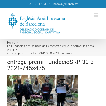
Skip
Tel. 93 317 63 97
|
psocial@arqbcn.cat
to
content
Home
La Fundació Sant Raimon de Penyafort premia la parròquia Santa
Anna
entrega-premi-FundacioSRP-30-3-2021-745×475
entrega-premi-FundacioSRP-30-3-
2021-745×475