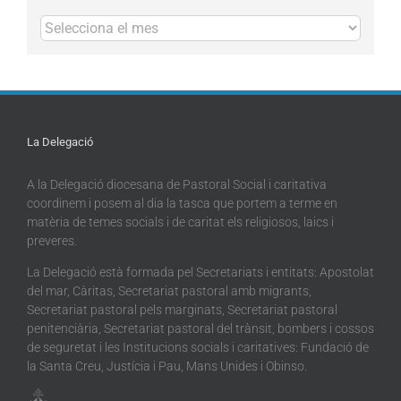
Arxius
La Delegació
A la Delegació diocesana de Pastoral Social i caritativa
coordinem i posem al dia la tasca que portem a terme en
matèria de temes socials i de caritat els religiosos, laics i
preveres.
La Delegació està formada pel Secretariats i entitats: Apostolat
del mar, Càritas, Secretariat pastoral amb migrants,
Secretariat pastoral pels marginats, Secretariat pastoral
penitenciària, Secretariat pastoral del trànsit, bombers i cossos
de seguretat i les Institucions socials i caritatives: Fundació de
la Santa Creu, Justícia i Pau, Mans Unides i Obinso.