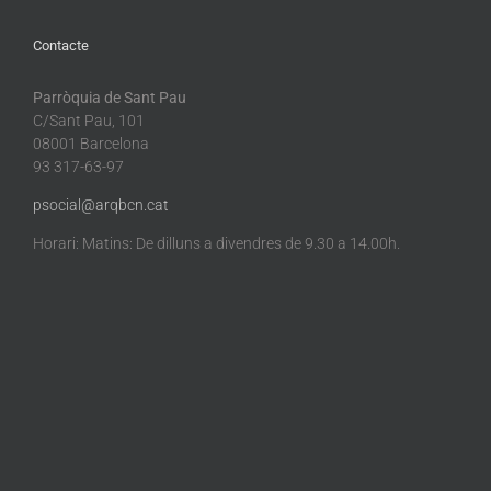
Contacte
Parròquia de Sant Pau
C/Sant Pau, 101
08001 Barcelona
93 317-63-97
psocial@arqbcn.cat
Horari: Matins: De dilluns a divendres de 9.30 a 14.00h.