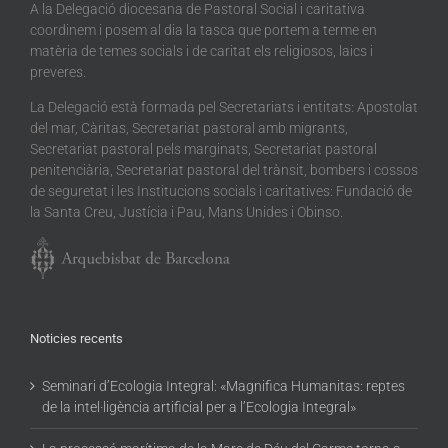
A la Delegació diocesana de Pastoral Social i caritativa
coordinem i posem al dia la tasca que portem a terme en
matèria de temes socials i de caritat els religiosos, laics i
preveres.
La Delegació està formada pel Secretariats i entitats: Apostolat
del mar, Càritas, Secretariat pastoral amb migrants,
Secretariat pastoral pels marginats, Secretariat pastoral
penitenciària, Secretariat pastoral del trànsit, bombers i cossos
de seguretat i les Institucions socials i caritatives: Fundació de
la Santa Creu, Justícia i Pau, Mans Unides i Obinso.
Noticies recents
Seminari d’Ecologia Integral: «Magnifica Humanitas: reptes
de la intel·ligència artificial per a l’Ecologia Integral»