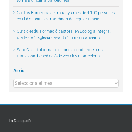
torna a omplir la Barceloneta
Càritas Barcelona acompanya més de 4.100 persones
en el dispositiu extraordinari de regularització
Curs d’estiu: Formació pastoral en Ecologia Integral:
«La fe de l’Església davant d’un món canviant»
Sant Cristòfol torna a reunir els conductors en la
tradicional benedicció de vehicles a Barcelona
Arxiu
Arxius
La Delegació