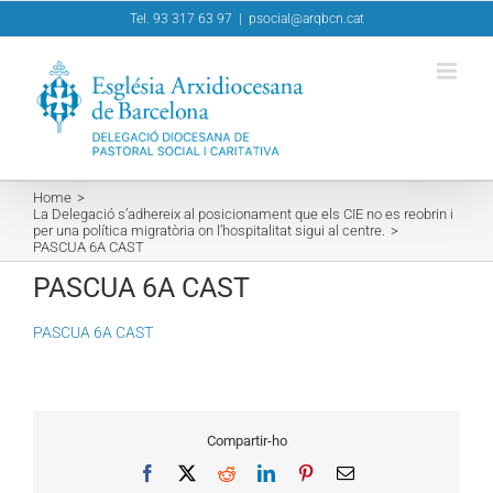
Skip
Tel. 93 317 63 97
|
psocial@arqbcn.cat
to
content
Home
La Delegació s’adhereix al posicionament que els CIE no es reobrin i
per una política migratòria on l’hospitalitat sigui al centre.
PASCUA 6A CAST
PASCUA 6A CAST
PASCUA 6A CAST
Compartir-ho
Facebook
X
Reddit
LinkedIn
Pinterest
Email