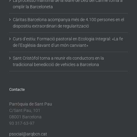
La processó marítima de la Mare de Déu del Carme torna a
omplir la Barceloneta
Càritas Barcelona acompanya més de 4.100 persones en el
dispositiu extraordinari de regularització
Curs d’estiu: Formació pastoral en Ecologia Integral: «La fe
de l’Església davant d’un món canviant»
Sant Cristòfol torna a reunir els conductors en la
tradicional benedicció de vehicles a Barcelona
Contacte
Parròquia de Sant Pau
C/Sant Pau, 101
08001 Barcelona
93 317-63-97
psocial@arqbcn.cat