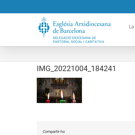
Skip
to
content
La
IMG_20221004_184241
Compartir-ho