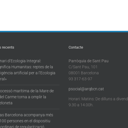
s recents
Contacte
ari d’Ecologia Integral:
Parròquia de Sant Pau
nifica Humanitas: reptes de la
C/Sant Pau, 101
·ligència artificial per a l’Ecologia
08001 Barcelona
ral»
93 317-63-97
psocial@arqbcn.cat
rocessó marítima de la Mare de
del Carme torna a omplir la
Horari: Matins: De dilluns a diven
eloneta
9.30 a 14.00h.
tas Barcelona acompanya més
100 persones en el dispositiu
ordinari de regularització