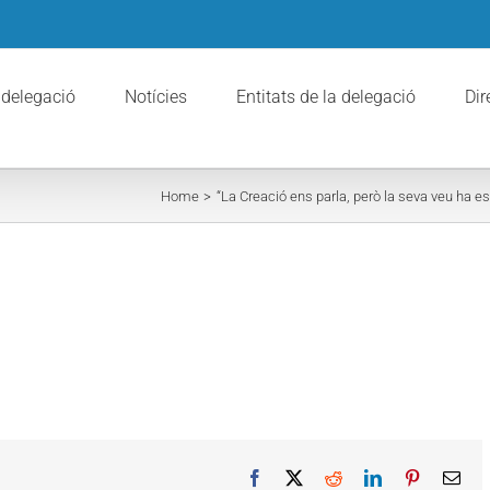
 delegació
Notícies
Entitats de la delegació
Dir
Home
“La Creació ens parla, però la seva veu ha es
Facebook
X
Reddit
LinkedIn
Pinterest
Ema