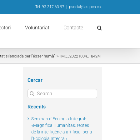
Tel. 93 317 63 97
|
psocial@arqbcn.cat
ectori
Voluntariat
Contacte
tat silenciada per l’ésser humà”
IMG_20221004_184241
Cercar
Search
for:
Recents
Seminari d’Ecologia Integral:
«Magnifica Humanitas: reptes
de la intel·ligència artificial per a
il
l’Ecologia Integral»