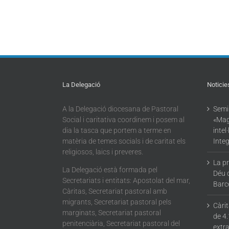
La Delegació
Noticie
A la Delegació diocesana de Pastoral
Semin
Social i caritativa coordinem i posem al
«Mag
dia la tasca que portem a terme en
intel
matèria de temes socials i de caritat els
Integ
religiosos, laics i preveres.
La p
La Delegació està formada pel
Déu 
Secretariats i entitats: Apostolat del mar,
Barc
Càritas, Secretariat pastoral amb
migrants, Secretariat pastoral pels
Càri
marginats, Secretariat pastoral
de 4.
penitenciària, Secretariat pastoral del
extra