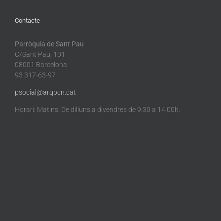
Contacte
Parròquia de Sant Pau
C/Sant Pau, 101
08001 Barcelona
93 317-63-97
psocial@arqbcn.cat
Horari: Matins: De dilluns a divendres de 9.30 a 14.00h.