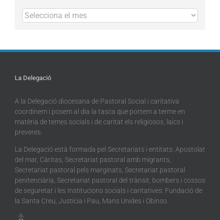
Arxius
La Delegació
A la Delegació diocesana de Pastoral Social i caritativa
coordinem i posem al dia la tasca que portem a terme en
matèria de temes socials i de caritat els religiosos, laics i
preveres.
La Delegació està formada pel Secretariats i entitats: Apostolat
del mar, Càritas, Secretariat pastoral amb migrants,
Secretariat pastoral pels marginats, Secretariat pastoral
penitenciària, Secretariat pastoral del trànsit, bombers i cossos
de seguretat i les Institucions socials i caritatives: Fundació de
la Santa Creu, Justícia i Pau, Mans Unides i Obinso.