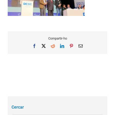
Compartir-ho
Facebook
X
Reddit
LinkedIn
Pinterest
Email
Cercar