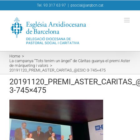
Skip
Tel. 93 317 63 97
|
psocial@arqbcn.cat
to
content
Home
La campanya “Tots tenim un àngel” de Càritas guanya el premi Aster
de màrqueting i valors
20191120_PREMI_ASTER_CARITAS_@ESIC-3-745×475
20191120_PREMI_ASTER_CARITAS_@
3-745×475