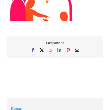
Compartir-ho
Facebook
X
Reddit
LinkedIn
Pinterest
Email
Cercar