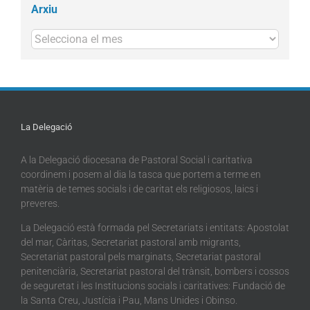
Arxiu
Arxius
La Delegació
A la Delegació diocesana de Pastoral Social i caritativa
coordinem i posem al dia la tasca que portem a terme en
matèria de temes socials i de caritat els religiosos, laics i
preveres.
La Delegació està formada pel Secretariats i entitats: Apostolat
del mar, Càritas, Secretariat pastoral amb migrants,
Secretariat pastoral pels marginats, Secretariat pastoral
penitenciària, Secretariat pastoral del trànsit, bombers i cossos
de seguretat i les Institucions socials i caritatives: Fundació de
la Santa Creu, Justícia i Pau, Mans Unides i Obinso.