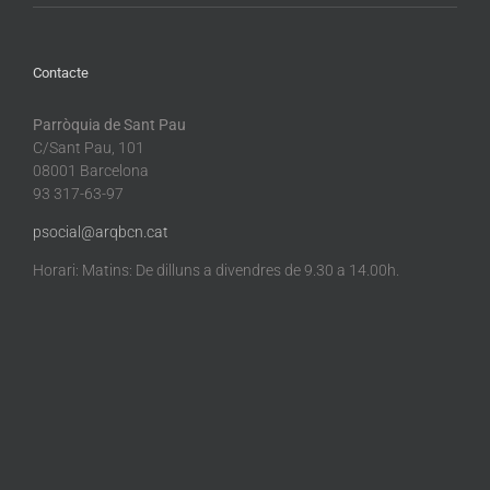
Contacte
Parròquia de Sant Pau
C/Sant Pau, 101
08001 Barcelona
93 317-63-97
psocial@arqbcn.cat
Horari: Matins: De dilluns a divendres de 9.30 a 14.00h.