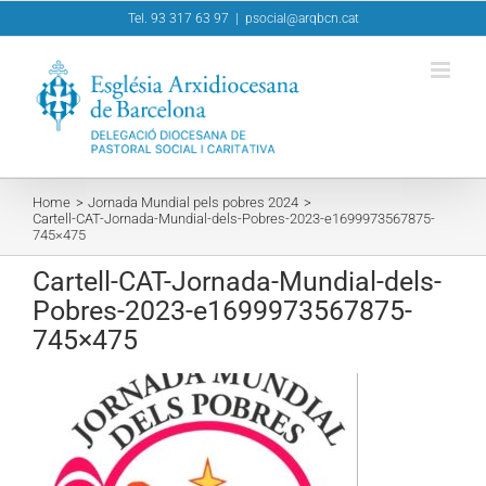
Skip
Tel. 93 317 63 97
|
psocial@arqbcn.cat
to
content
Home
Jornada Mundial pels pobres 2024
Cartell-CAT-Jornada-Mundial-dels-Pobres-2023-e1699973567875-
745×475
Cartell-CAT-Jornada-Mundial-dels-
Pobres-2023-e1699973567875-
745×475