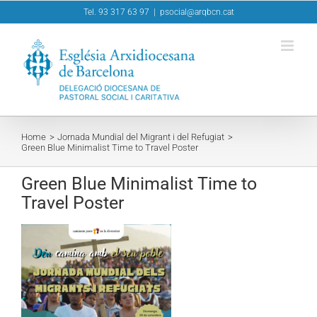
Skip
Tel. 93 317 63 97
|
psocial@arqbcn.cat
to
content
Home
Jornada Mundial del Migrant i del Refugiat
Green Blue Minimalist Time to Travel Poster
Green Blue Minimalist Time to
Travel Poster