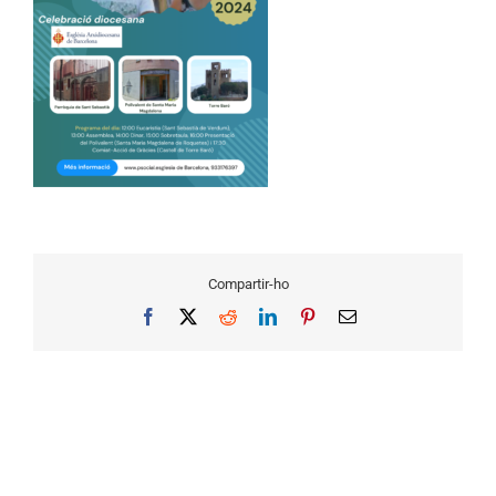
Compartir-ho
Facebook
X
Reddit
LinkedIn
Pinterest
Email