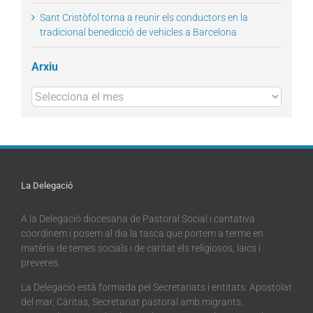
Sant Cristòfol torna a reunir els conductors en la
tradicional benedicció de vehicles a Barcelona
Arxiu
Arxius
La Delegació
A la Delegació diocesana de Pastoral Social i caritativa
coordinem i posem al dia la tasca que portem a terme en
matèria de temes socials i de caritat els religiosos, laics i
preveres.
La Delegació està formada pel Secretariats i entitats: Apostolat
del mar, Càritas, Secretariat pastoral amb migrants,