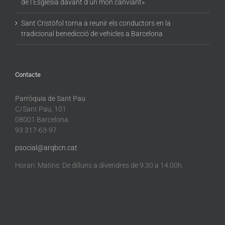
de l’Església davant d’un món canviant»
Sant Cristòfol torna a reunir els conductors en la
tradicional benedicció de vehicles a Barcelona
Contacte
Parròquia de Sant Pau
C/Sant Pau, 101
08001 Barcelona
93 317-63-97
psocial@arqbcn.cat
Horari: Matins: De dilluns a divendres de 9.30 a 14.00h.