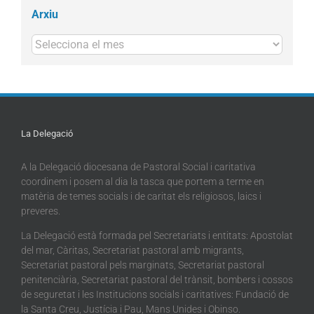
Arxiu
Arxius
La Delegació
A la Delegació diocesana de Pastoral Social i caritativa
coordinem i posem al dia la tasca que portem a terme en
matèria de temes socials i de caritat els religiosos, laics i
preveres.
La Delegació està formada pel Secretariats i entitats: Apostolat
del mar, Càritas, Secretariat pastoral amb migrants,
Secretariat pastoral pels marginats, Secretariat pastoral
penitenciària, Secretariat pastoral del trànsit, bombers i cossos
de seguretat i les Institucions socials i caritatives: Fundació de
la Santa Creu, Justícia i Pau, Mans Unides i Obinso.