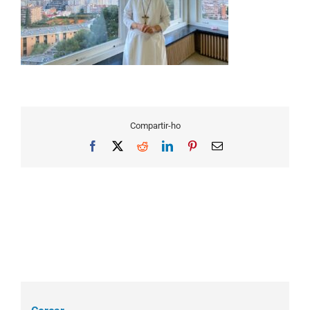
Compartir-ho
Facebook
X
Reddit
LinkedIn
Pinterest
Email