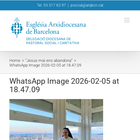
Skip
Tel. 93 317 63 97
|
psocial@arqbcn.cat
to
content
Home
“Jesus mai ens abandona”
WhatsApp Image 2026-02-05 at 18.47.09
WhatsApp Image 2026-02-05 at
18.47.09