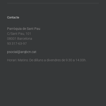
Contacte
Parròquia de Sant Pau
C/Sant Pau, 101
08001 Barcelona
93 317-63-97
psocial@arqbcn.cat
Horari: Matins: De dilluns a divendres de 9.30 a 14.00h.