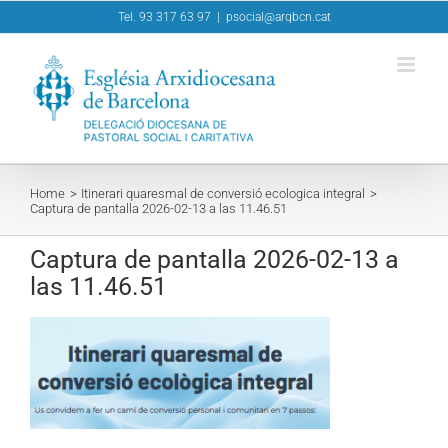
Skip
Tel. 93 317 63 97
|
psocial@arqbcn.cat
to
content
Home
Itinerari quaresmal de conversió ecologica integral
Captura de pantalla 2026-02-13 a las 11.46.51
Captura de pantalla 2026-02-13 a
las 11.46.51