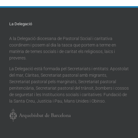
La Delegació
A la Delegació diocesana de Pastoral Social i caritativa
coordinem i posem al dia la tasca que portem a terme en
matèria de temes socials i de caritat els religiosos, laics i
preveres.
La Delegació està formada pel Secretariats i entitats: Apostolat
del mar, Càritas, Secretariat pastoral amb migrants,
Secretariat pastoral pels marginats, Secretariat pastoral
penitenciària, Secretariat pastoral del trànsit, bombers i cossos
de seguretat i les Institucions socials i caritatives: Fundació de
la Santa Creu, Justícia i Pau, Mans Unides i Obinso.