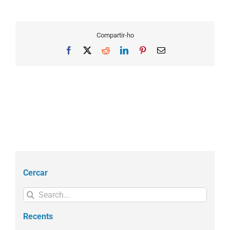
Compartir-ho
Facebook
X
Reddit
LinkedIn
Pinterest
Email
Cercar
Search
for:
Recents