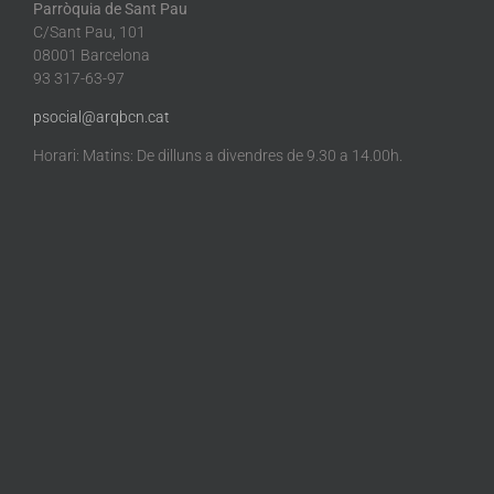
Parròquia de Sant Pau
C/Sant Pau, 101
08001 Barcelona
93 317-63-97
psocial@arqbcn.cat
Horari: Matins: De dilluns a divendres de 9.30 a 14.00h.