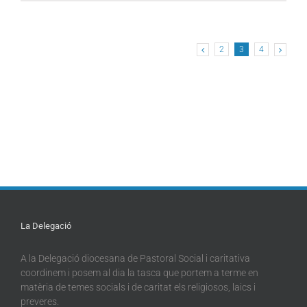
2
3
4
La Delegació
A la Delegació diocesana de Pastoral Social i caritativa
coordinem i posem al dia la tasca que portem a terme en
matèria de temes socials i de caritat els religiosos, laics i
preveres.