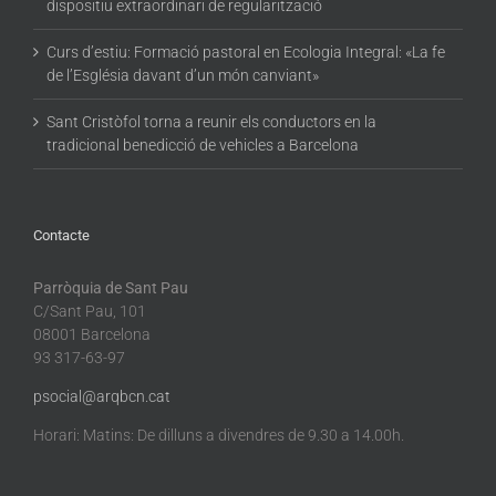
dispositiu extraordinari de regularització
Curs d’estiu: Formació pastoral en Ecologia Integral: «La fe
de l’Església davant d’un món canviant»
Sant Cristòfol torna a reunir els conductors en la
tradicional benedicció de vehicles a Barcelona
Contacte
Parròquia de Sant Pau
C/Sant Pau, 101
08001 Barcelona
93 317-63-97
psocial@arqbcn.cat
Horari: Matins: De dilluns a divendres de 9.30 a 14.00h.