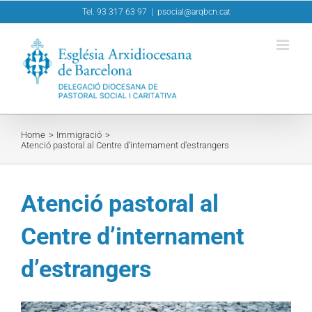
Skip
Tel. 93 317 63 97
|
psocial@arqbcn.cat
to
content
Home
Immigració
Atenció pastoral al Centre d’internament d’estrangers
Atenció pastoral al
Centre d’internament
d’estrangers