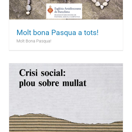
Molt bona Pasqua a tots!
Molt Bona Pasqua!
s