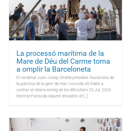
La processó marítima de la
Mare de Déu del Carme torna
a omplir la Barceloneta
El cardenal Joan Josep Omella presideix l'eucaristia de
la patrona de la gent de mar i convida els fidels a
confiar en Maria enmig de les dificultats 20 Jul, 2026
Montse Punsoda Aquest dissabte, el [...]