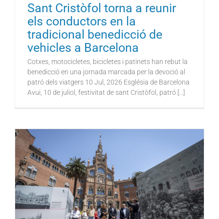
Sant Cristòfol torna a reunir
els conductors en la
tradicional benedicció de
vehicles a Barcelona
Cotxes, motocicletes, bicicletes i patinets han rebut la
benedicció en una jornada marcada per la devoció al
patró dels viatgers 10 Jul, 2026 Església de Barcelona
Avui, 10 de juliol, festivitat de sant Cristòfol, patró [...]