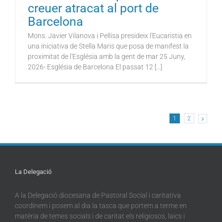
creuer atracat al port de
Barcelona
Mons. Javier Vilanova i Pellisa presideix l'Eucaristia en
una iniciativa de Stella Maris que posa de manifest la
proximitat de l'Església amb la gent de mar 25 Juny,
2026- Església de Barcelona El passat 12 [...]
1
2
La Delegació
A la Delegació diocesana de Pastoral Social i caritativa
coordinem i posem al dia la tasca que portem a terme en
matèria de temes socials i de caritat els religiosos, laics i