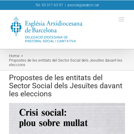
Skip
Tel. 93 317 63 97
|
psocial@arqbcn.cat
to
content
Home
Propostes de les entitats del Sector Social dels Jesuïtes davant les
eleccions
Propostes de les entitats del
Sector Social dels Jesuïtes davant
les eleccions
View
Larger
Image