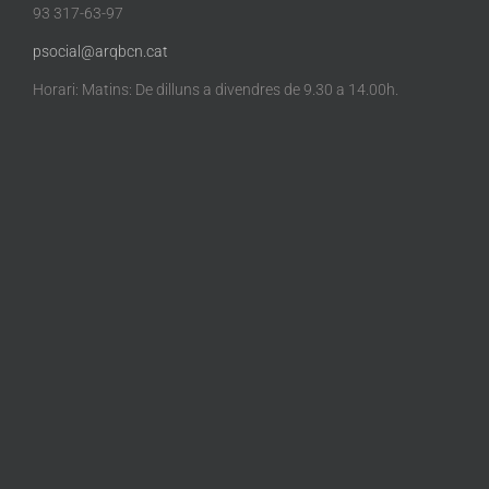
93 317-63-97
psocial@arqbcn.cat
Horari: Matins: De dilluns a divendres de 9.30 a 14.00h.