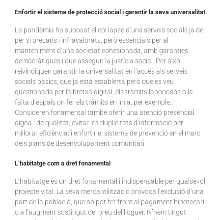
Enfortir el sistema de protecció social i garantir la seva universalitat
La pandèmia ha suposat el col·lapse d’uns serveis socials ja de
per si precaris i infravalorats, però essencials per al
manteniment d’una societat cohesionada, amb garanties
democràtiques i que asseguri la justícia social. Per això
reivindiquen garantir la universalitat en l’accés als serveis
socials bàsics, que ja està establerta però que es veu
qüestionada per la bretxa digital, els tràmits laboriosos o la
falta d’espais on fer els tràmits en línia, per exemple.
Consideren fonamental també oferir una atenció presencial
digna i de qualitat; evitar les duplicitats d’informació per
millorar eficiència; i enfortir el sistema de prevenció en el marc
dels plans de desenvolupament comunitari.
L’habitatge com a dret fonamental
L’habitatge és un dret fonamental i indispensable per qualsevol
projecte vital. La seva mercantilització provoca l’exclusió d’una
part de la població, que no pot fer front al pagament hipotecari
o a l’augment sostingut del preu del lloguer. N’hem tingut