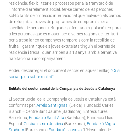
residència; flexibilitzar els processos per a la tramitació de
l’informe d’arrelament social; fer-se càrrec de les persones
sol·licitants de protecció internacional que malviuen als camps
de refugiats a través de programes de compromís per a
l’acollida de persones refugiades; oferir una regulació temporal
a les persones que es mouen per diverses regions del territori
per a treballar en campanyes temporals com la recollida de
fruita; i garantir que els joves extutelats tinguin el permís de
residència i treball quan arriben als 18 anys, amb alternativa
habitacional i acompanyament.
Podeu descarregar el document sencer en aquest enllaç:
“Crisi
social: plou sobre mullat”
Entitats del sector social de la Companyia de Jesús a Catalunya
El Sector Social de la Companyia de Jesús a Catalunya està
conformat per:
Arrels Sant Ignasi
(Lleida), Fundació Carles
Blanch – Centre Sant Jaume (Badalona), Entrecultures
Barcelona,
Fundació Salut Alta
(Badalona), Fundació Lluís
Espinal -
Cristianisme i Justícia
(Barcelona),
Fundació Migra
Studium
(Barcelona) i
Fundació La Vinya
(L’Hospitalet de