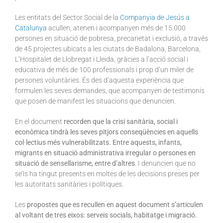
Les entitats del Sector Social de la
Companyia de Jesús a
Catalunya
acullen, atenen i acompanyen més de 15.000
persones en situació de pobresa, precarietat i exclusió, a través
de 45 projectes ubicats a les ciutats de Badalona, Barcelona,
L’Hospitalet de Llobregat i Lleida, gràcies a l’acció social i
educativa de més de 100 professionals i prop d’un miler de
persones voluntàries. És des d’aquesta experiència que
formulen les seves demandes, que acompanyen de testimonis
que posen de manifest les situacions que denuncien.
En el document
recorden que la crisi sanitària, social i
econòmica tindrà les seves pitjors conseqüències en aquells
col·lectius més vulnerabilitzats. Entre aquests, infants,
migrants en situació administrativa irregular o persones en
situació de sensellarisme, entre d’altres
. I denuncien que no
se’ls ha tingut presents en moltes de les decisions preses per
les autoritats sanitàries i polítiques.
Les
propostes que es recullen en aquest document s’articulen
al voltant de tres eixos: serveis socials, habitatge i migració.