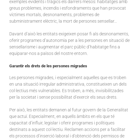
exemples evidents i tràgics els darrers mesos: habitatges amb
greus problemes, incendis i esfondraments que han provocat
víctimes mortals, desnonaments, problemes de
subministrament elèctric, la mort de persones sensellar…
Davant d’això les entitats exigeixen posar fi als desnonaments,
oferir programes d’autonomia per a les persones en situació de
sensellarisme i augmentar el parc públic d’habitatge fins a
equiparar-nos a països del nostre entorn.
Garantir els drets de les persones migrades
Les persones migrades, i especialment aquelles que es troben
en una situació irregular administrativa, constitueixen un dels
col·lectius més vulnerables. Es troben, a més, invisibilitzades
per la societat i sense possibilitat d’exercir els seus drets.
Per això, les entitats demanen al futur govern de la Generalitat
que actuï. Especialment, en aquells àmbits en els que té
capacitat d’influir, legislar i oferir programes i polítiques
destinats a aquest col·lectiu. Reclamen accions per a facilitar
els processos d’inserció laboral i d’obtenció dels permisos de