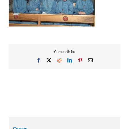
Compartir-ho
Facebook
X
Reddit
LinkedIn
Pinterest
Email
Cercar