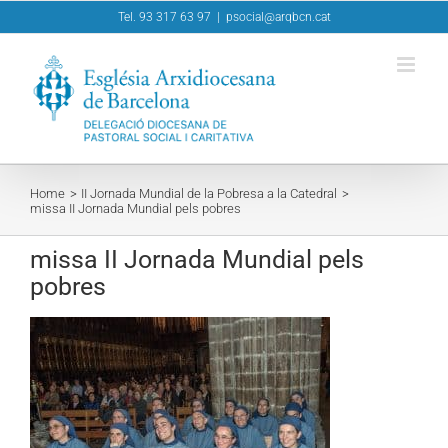
Skip
Tel. 93 317 63 97
|
psocial@arqbcn.cat
to
content
Home
II Jornada Mundial de la Pobresa a la Catedral
missa II Jornada Mundial pels pobres
missa II Jornada Mundial pels
pobres