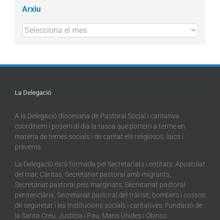
Arxiu
Arxius
La Delegació
A la Delegació diocesana de Pastoral Social i caritativa
coordinem i posem al dia la tasca que portem a terme en
matèria de temes socials i de caritat els religiosos, laics i
preveres.
La Delegació està formada pel Secretariats i entitats: Apostolat
del mar, Càritas, Secretariat pastoral amb migrants,
Secretariat pastoral pels marginats, Secretariat pastoral
penitenciària, Secretariat pastoral del trànsit, bombers i cossos
de seguretat i les Institucions socials i caritatives: Fundació de
la Santa Creu, Justícia i Pau, Mans Unides i Obinso.