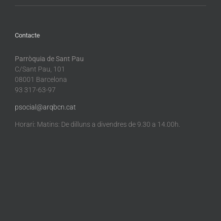
Contacte
Parròquia de Sant Pau
C/Sant Pau, 101
08001 Barcelona
93 317-63-97
psocial@arqbcn.cat
Horari: Matins: De dilluns a divendres de 9.30 a 14.00h.