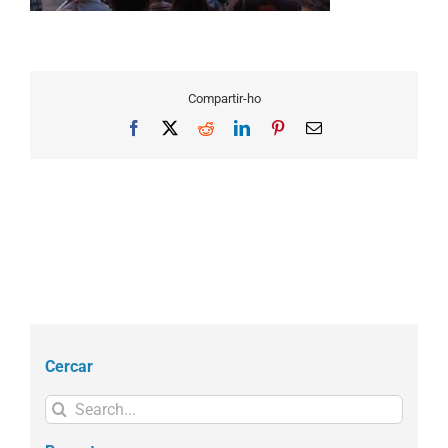
Compartir-ho
Facebook
X
Reddit
LinkedIn
Pinterest
Email
Cercar
Search
for: