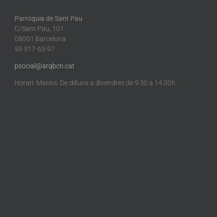
Parròquia de Sant Pau
C/Sant Pau, 101
08001 Barcelona
93 317-63-97
psocial@arqbcn.cat
Horari: Matins: De dilluns a divendres de 9.30 a 14.00h.