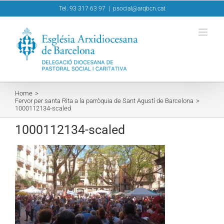
Skip
Tel. 93 317 63 97
|
psocial@arqbcn.cat
to
content
Home
Fervor per santa Rita a la parròquia de Sant Agustí de Barcelona
1000112134-scaled
1000112134-scaled