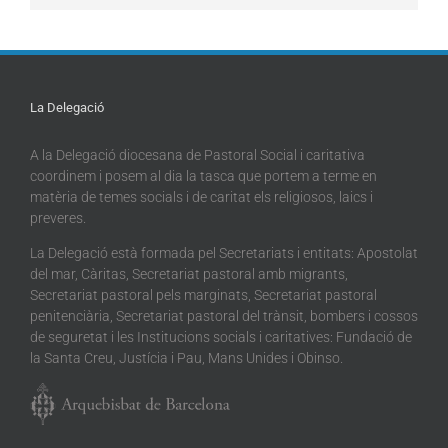
La Delegació
A la Delegació diocesana de Pastoral Social i caritativa
coordinem i posem al dia la tasca que portem a terme en
matèria de temes socials i de caritat els religiosos, laics i
preveres.
La Delegació està formada pel Secretariats i entitats: Apostolat
del mar, Càritas, Secretariat pastoral amb migrants,
Secretariat pastoral pels marginats, Secretariat pastoral
penitenciària, Secretariat pastoral del trànsit, bombers i cossos
de seguretat i les Institucions socials i caritatives: Fundació de
la Santa Creu, Justícia i Pau, Mans Unides i Obinso.