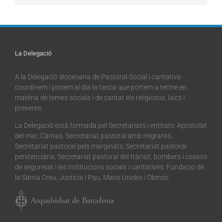
La Delegació
A la Delegació diocesana de Pastoral Social i caritativa
coordinem i posem al dia la tasca que portem a terme en
matèria de temes socials i de caritat els religiosos, laics i
preveres.
La Delegació està formada pel Secretariats i entitats: Apostolat
del mar, Càritas, Secretariat pastoral amb migrants,
Secretariat pastoral pels marginats, Secretariat pastoral
penitenciària, Secretariat pastoral del trànsit, bombers i cossos
de seguretat i les Institucions socials i caritatives: Fundació de
la Santa Creu, Justícia i Pau, Mans Unides i Obinso.