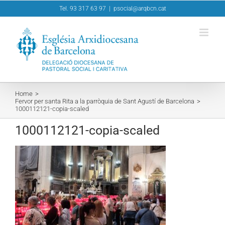
Skip
Tel. 93 317 63 97
|
psocial@arqbcn.cat
to
content
Home
Fervor per santa Rita a la parròquia de Sant Agustí de Barcelona
1000112121-copia-scaled
1000112121-copia-scaled