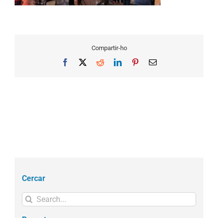
Compartir-ho
Facebook
X
Reddit
LinkedIn
Pinterest
Email
Cercar
Search
for: