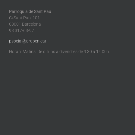
Parròquia de Sant Pau
C/Sant Pau, 101
08001 Barcelona
93 317-63-97
psocial@arqbcn.cat
Horari: Matins: De dilluns a divendres de 9.30 a 14.00h.