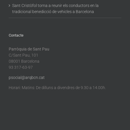
Sant Cristòfol torna a reunir els conductors en la
tradicional benedicció de vehicles a Barcelona
Contacte
Parròquia de Sant Pau
C/Sant Pau, 101
08001 Barcelona
93 317-63-97
psocial@arqbcn.cat
Horari: Matins: De dilluns a divendres de 9.30 a 14.00h.