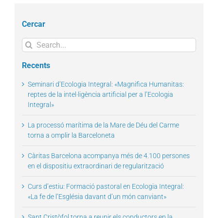
Cercar
Search
for:
Recents
Seminari d’Ecologia Integral: «Magnifica Humanitas:
reptes de la intel·ligència artificial per a l’Ecologia
Integral»
La processó marítima de la Mare de Déu del Carme
torna a omplir la Barceloneta
Càritas Barcelona acompanya més de 4.100 persones
en el dispositiu extraordinari de regularització
Curs d’estiu: Formació pastoral en Ecologia Integral:
«La fe de l’Església davant d’un món canviant»
Sant Cristòfol torna a reunir els conductors en la