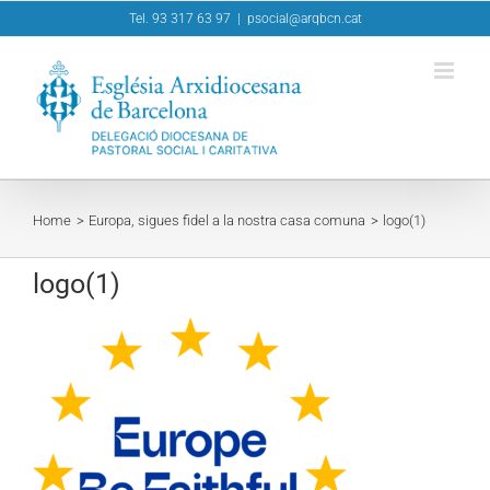
Skip
Tel. 93 317 63 97
|
psocial@arqbcn.cat
to
content
Home
Europa, sigues fidel a la nostra casa comuna
logo(1)
logo(1)