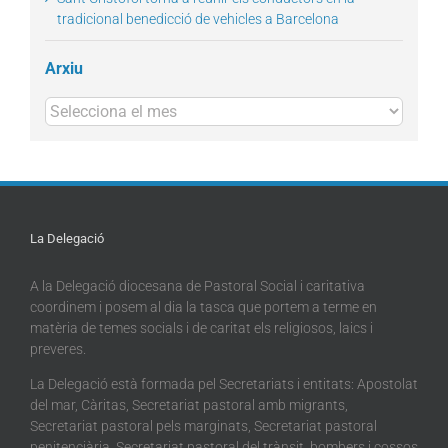
tradicional benedicció de vehicles a Barcelona
Arxiu
Arxius
La Delegació
A la Delegació diocesana de Pastoral Social i caritativa
coordinem i posem al dia la tasca que portem a terme en
matèria de temes socials i de caritat els religiosos, laics i
preveres.
La Delegació està formada pel Secretariats i entitats: Apostolat
del mar, Càritas, Secretariat pastoral amb migrants,
Secretariat pastoral pels marginats, Secretariat pastoral
penitenciària, Secretariat pastoral del trànsit, bombers i cossos