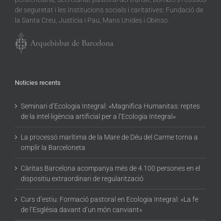
de seguretat i les Institucions socials i caritatives: Fundació de
la Santa Creu, Justícia i Pau, Mans Unides i Obinso.
Noticies recents
Seminari d’Ecologia Integral: «Magnifica Humanitas: reptes
de la intel·ligència artificial per a l’Ecologia Integral»
La processó marítima de la Mare de Déu del Carme torna a
omplir la Barceloneta
Càritas Barcelona acompanya més de 4.100 persones en el
dispositiu extraordinari de regularització
Curs d’estiu: Formació pastoral en Ecologia Integral: «La fe
de l’Església davant d’un món canviant»