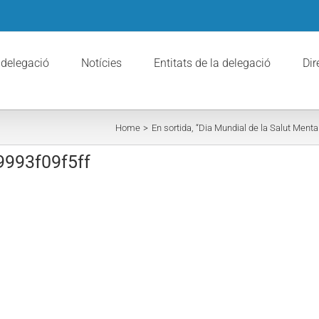
 delegació
Notícies
Entitats de la delegació
Dir
Home
En sortida, “Dia Mundial de la Salut Mental
9993f09f5ff