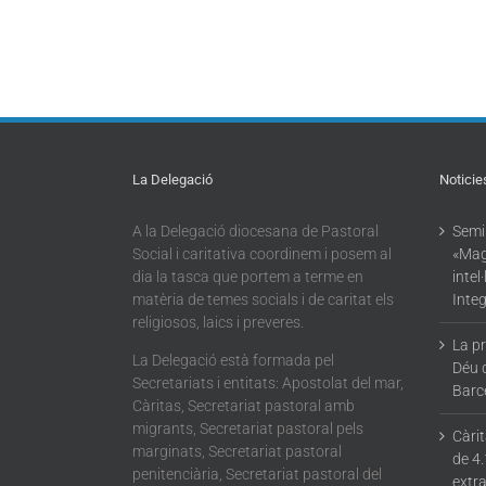
La Delegació
Noticie
A la Delegació diocesana de Pastoral
Semin
Social i caritativa coordinem i posem al
«Mag
dia la tasca que portem a terme en
intel
matèria de temes socials i de caritat els
Integ
religiosos, laics i preveres.
La p
La Delegació està formada pel
Déu 
Secretariats i entitats: Apostolat del mar,
Barc
Càritas, Secretariat pastoral amb
migrants, Secretariat pastoral pels
Càri
marginats, Secretariat pastoral
de 4.
penitenciària, Secretariat pastoral del
extra