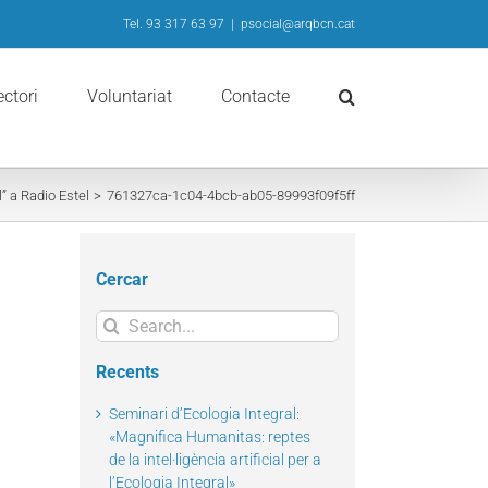
Tel. 93 317 63 97
|
psocial@arqbcn.cat
ectori
Voluntariat
Contacte
” a Radio Estel
761327ca-1c04-4bcb-ab05-89993f09f5ff
Cercar
Search
for:
Recents
Seminari d’Ecologia Integral:
«Magnifica Humanitas: reptes
de la intel·ligència artificial per a
l’Ecologia Integral»