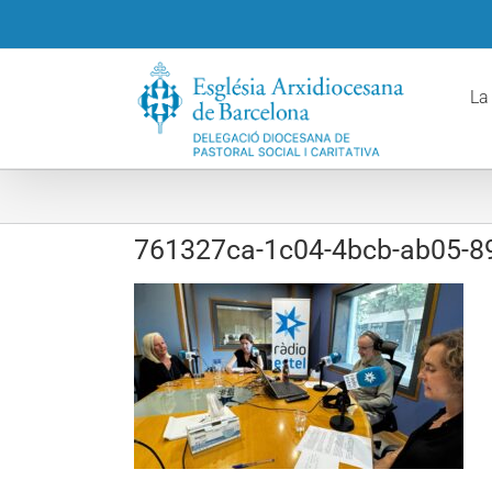
Skip
to
content
La
761327ca-1c04-4bcb-ab05-8