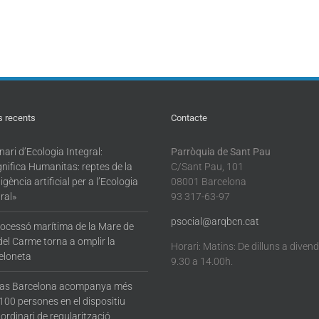
s recents
Contacte
ari d’Ecologia Integral:
Parròquia de Sant Pau
nifica Humanitas: reptes de la
C/Sant Pau, 101
·ligència artificial per a l’Ecologia
08001 Barcelona
ral»
93 317-63-97
psocial@arqbcn.cat
rocessó marítima de la Mare de
del Carme torna a omplir la
Horari: Matins: De dilluns a diven
eloneta
9.30 a 14.00h.
tas Barcelona acompanya més
100 persones en el dispositiu
ordinari de regularització