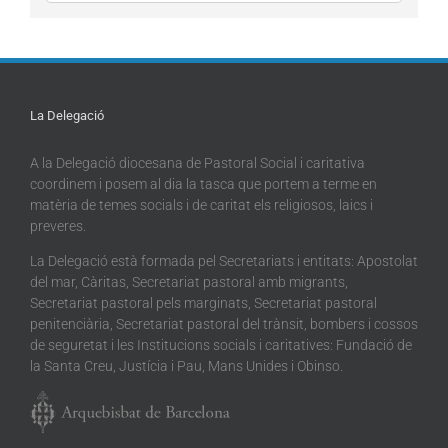
La Delegació
A la Delegació diocesana de Pastoral Social i caritativa
coordinem i posem al dia la tasca que portem a terme en
matèria de temes socials i de caritat els religiosos, laics i
preveres.
La Delegació està formada pel Secretariats i entitats: Apostolat
del mar, Càritas, Secretariat pastoral amb migrants,
Secretariat pastoral pels marginats, Secretariat pastoral
penitenciària, Secretariat pastoral del trànsit, bombers i cossos
de seguretat i les Institucions socials i caritatives: Fundació de
la Santa Creu, Justícia i Pau, Mans Unides i Obinso.