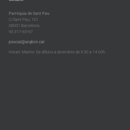
Parròquia de Sant Pau
C/Sant Pau, 101
08001 Barcelona
93 317-63-97
psocial@arqbcn.cat
Horari: Matins: De dilluns a divendres de 9.30 a 14.00h.