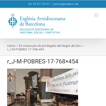
Skip
Tel. 93 317 63 97
|
psocial@arqbcn.cat
to
content
Home
En marxa per als privilegiats del Regne de Déu
r_J-M-POBRES-17-768×454
r_J-M-POBRES-17-768×454