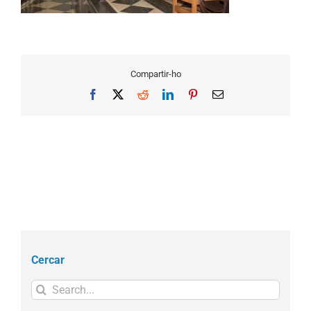
Compartir-ho
Facebook
X
Reddit
LinkedIn
Pinterest
Email
Cercar
Search
for: