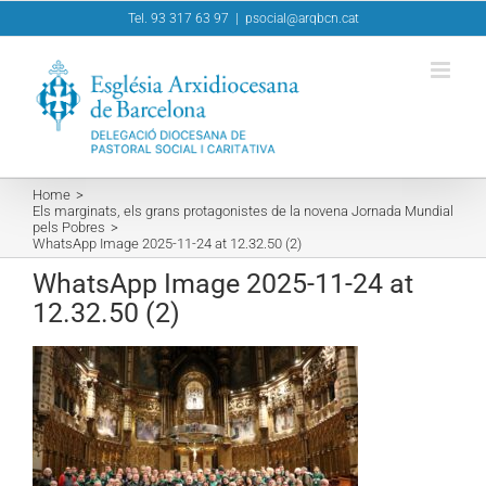
Skip
Tel. 93 317 63 97
|
psocial@arqbcn.cat
to
content
Home
Els marginats, els grans protagonistes de la novena Jornada Mundial
pels Pobres
WhatsApp Image 2025-11-24 at 12.32.50 (2)
WhatsApp Image 2025-11-24 at
12.32.50 (2)