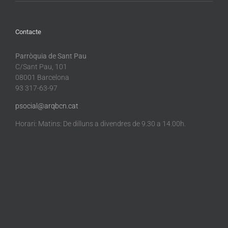
Contacte
Parròquia de Sant Pau
C/Sant Pau, 101
08001 Barcelona
93 317-63-97
psocial@arqbcn.cat
Horari: Matins: De dilluns a divendres de 9.30 a 14.00h.