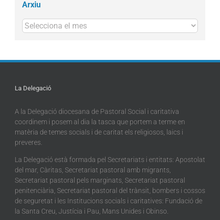
Arxiu
Arxius
La Delegació
A la Delegació diocesana de Pastoral Social i caritativa
coordinem i posem al dia la tasca que portem a terme en
matèria de temes socials i de caritat els religiosos, laics i
preveres.
La Delegació està formada pel Secretariats i entitats: Apostolat
del mar, Càritas, Secretariat pastoral amb migrants,
Secretariat pastoral pels marginats, Secretariat pastoral
penitenciària, Secretariat pastoral del trànsit, bombers i cossos
de seguretat i les Institucions socials i caritatives: Fundació de
la Santa Creu, Justícia i Pau, Mans Unides i Obinso.