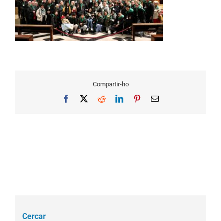
Compartir-ho
Facebook
X
Reddit
LinkedIn
Pinterest
Email
Cercar