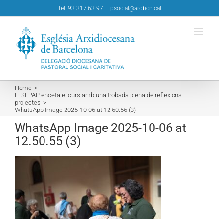
Skip
Tel. 93 317 63 97
|
psocial@arqbcn.cat
to
content
Home
El SEPAP enceta el curs amb una trobada plena de reflexions i
projectes
WhatsApp Image 2025-10-06 at 12.50.55 (3)
WhatsApp Image 2025-10-06 at
12.50.55 (3)