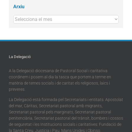
Arxiu
Arxius
La Delegació
A la Delegació diocesana de Pastoral Social i caritativa
coordinem i posem al dia la tasca que portem a terme en
matèria de temes socials i de caritat els religiosos, laics i
preveres.
La Delegació està formada pel Secretariats i entitats: Apostolat
del mar, Càritas, Secretariat pastoral amb migrants,
Secretariat pastoral pels marginats, Secretariat pastoral
penitenciària, Secretariat pastoral del trànsit, bombers i cossos
de seguretat i les Institucions socials i caritatives: Fundació de
la Santa Creu, Justícia i Pau, Mans Unides i Obinso.