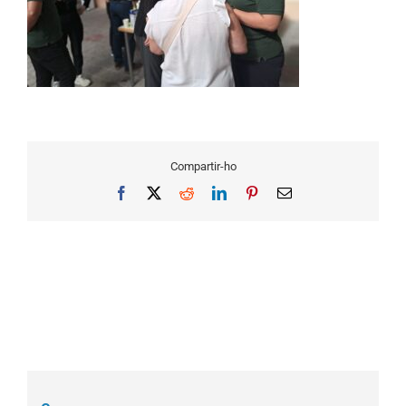
Compartir-ho
Facebook
X
Reddit
LinkedIn
Pinterest
Email