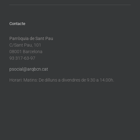
Contacte
Parròquia de Sant Pau
C/Sant Pau, 101
08001 Barcelona
93 317-63-97
psocial@arqbcn.cat
Horari: Matins: De dilluns a divendres de 9.30 a 14.00h.