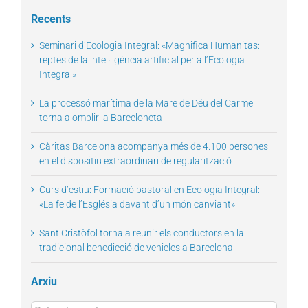
for:
Recents
Seminari d’Ecologia Integral: «Magnifica Humanitas:
reptes de la intel·ligència artificial per a l’Ecologia
Integral»
La processó marítima de la Mare de Déu del Carme
torna a omplir la Barceloneta
Càritas Barcelona acompanya més de 4.100 persones
en el dispositiu extraordinari de regularització
Curs d’estiu: Formació pastoral en Ecologia Integral:
«La fe de l’Església davant d’un món canviant»
Sant Cristòfol torna a reunir els conductors en la
tradicional benedicció de vehicles a Barcelona
Arxiu
Arxius