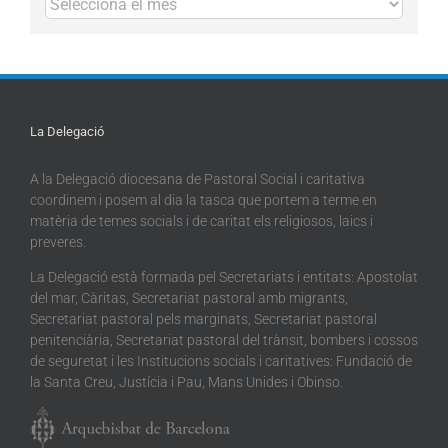
La Delegació
A la Delegació diocesana de Pastoral Social i caritativa
coordinem i posem al dia la tasca que portem a terme en
matèria de temes socials i de caritat els religiosos, laics i
preveres.
La Delegació està formada pel Secretariats i entitats: Apostolat
del mar, Càritas, Secretariat pastoral amb migrants,
Secretariat pastoral pels marginats, Secretariat pastoral
penitenciària, Secretariat pastoral del trànsit, bombers i cossos
de seguretat i les Institucions socials i caritatives: Fundació de
la Santa Creu, Justícia i Pau, Mans Unides i Obinso.