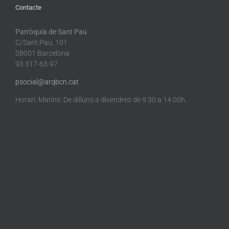
Contacte
Parròquia de Sant Pau
C/Sant Pau, 101
08001 Barcelona
93 317-63-97
psocial@arqbcn.cat
Horari: Matins: De dilluns a divendres de 9.30 a 14.00h.