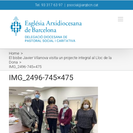
Skip
Tel. 93 317 63 97
|
psocial@arqbcn.cat
to
content
Home
El bisbe Javier Vilanova visita un projecte integral al Lloc de la
Dona
IMG_2496-745×475
IMG_2496-745×475