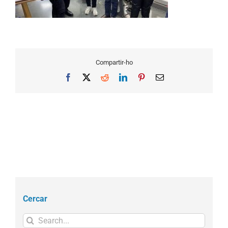
Compartir-ho
Facebook
X
Reddit
LinkedIn
Pinterest
Email
Cercar
Search