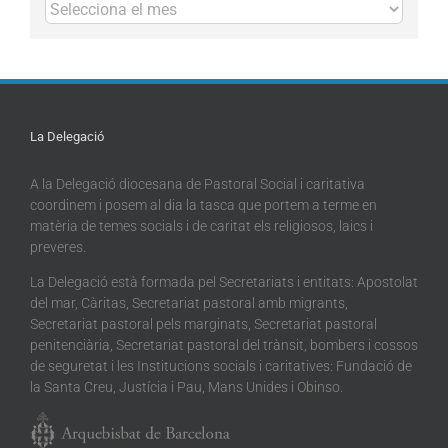
Arxius
La Delegació
A la Delegació diocesana de Pastoral Social i caritativa
coordinem i posem al dia la tasca que portem a terme en
matèria de temes socials i de caritat els religiosos, laics i
preveres.
La Delegació està formada pel Secretariats i entitats: Apostolat
del mar, Càritas, Secretariat pastoral amb migrants,
Secretariat pastoral pels marginats, Secretariat pastoral
penitenciària, Secretariat pastoral del trànsit, bombers i cossos
de seguretat i les Institucions socials i caritatives: Fundació de
la Santa Creu, Justícia i Pau, Mans Unides i Obinso.