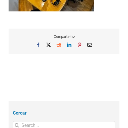
Compartir-ho
Facebook
X
Reddit
LinkedIn
Pinterest
Email
Cercar
Search