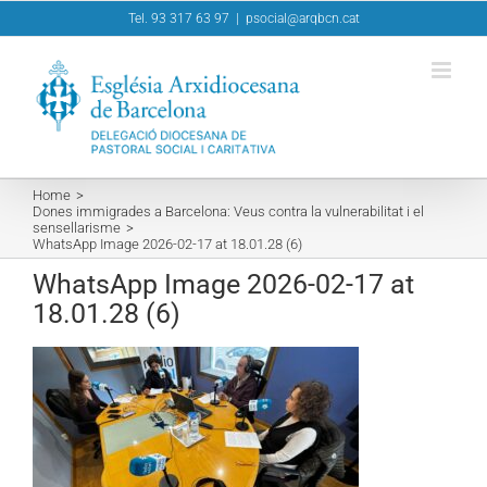
Skip
Tel. 93 317 63 97
|
psocial@arqbcn.cat
to
content
Home
Dones immigrades a Barcelona: Veus contra la vulnerabilitat i el
sensellarisme
WhatsApp Image 2026-02-17 at 18.01.28 (6)
WhatsApp Image 2026-02-17 at
18.01.28 (6)