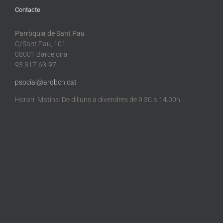
Contacte
Parròquia de Sant Pau
C/Sant Pau, 101
08001 Barcelona
93 317-63-97
psocial@arqbcn.cat
Horari: Matins: De dilluns a divendres de 9.30 a 14.00h.