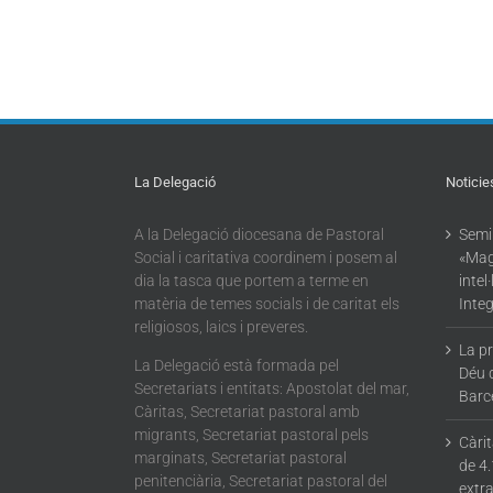
La Delegació
Noticie
A la Delegació diocesana de Pastoral
Semin
Social i caritativa coordinem i posem al
«Mag
dia la tasca que portem a terme en
intel
matèria de temes socials i de caritat els
Integ
religiosos, laics i preveres.
La p
La Delegació està formada pel
Déu 
Secretariats i entitats: Apostolat del mar,
Barc
Càritas, Secretariat pastoral amb
migrants, Secretariat pastoral pels
Càri
marginats, Secretariat pastoral
de 4.
penitenciària, Secretariat pastoral del
extra