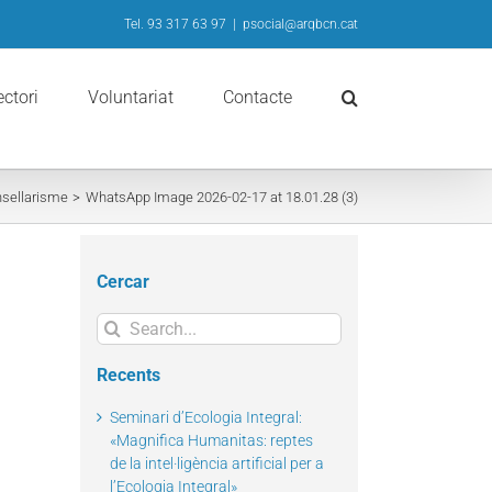
Tel. 93 317 63 97
|
psocial@arqbcn.cat
ectori
Voluntariat
Contacte
nsellarisme
WhatsApp Image 2026-02-17 at 18.01.28 (3)
Cercar
Search
for:
Recents
Seminari d’Ecologia Integral:
«Magnifica Humanitas: reptes
de la intel·ligència artificial per a
l’Ecologia Integral»