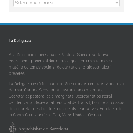
Arxius
La Delegació
A la Delegació diocesana de Pastoral Social i caritativa
coordinem i posem al dia la tasca que portem a terme en
matèria de temes socials i de caritat els religiosos, laics i
preveres.
La Delegació està formada pel Secretariats i entitats: Apostolat
del mar, Càritas, Secretariat pastoral amb migrants,
Secretariat pastoral pels marginats, Secretariat pastoral
penitenciària, Secretariat pastoral del trànsit, bombers i cossos
de seguretat i les Institucions socials i caritatives: Fundació de
la Santa Creu, Justícia i Pau, Mans Unides i Obinso.