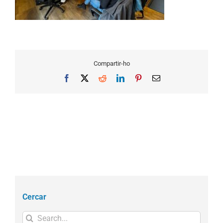
Compartir-ho
Facebook
X
Reddit
LinkedIn
Pinterest
Email
Cercar
Search