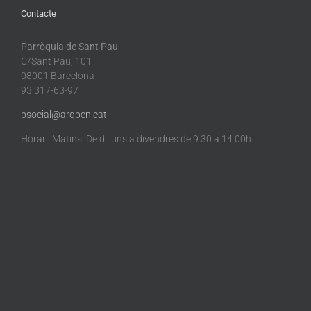
Contacte
Parròquia de Sant Pau
C/Sant Pau, 101
08001 Barcelona
93 317-63-97
psocial@arqbcn.cat
Horari: Matins: De dilluns a divendres de 9.30 a 14.00h.