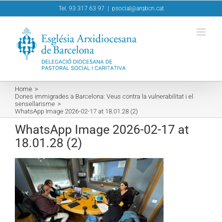
Skip
Tel. 93 317 63 97
|
psocial@arqbcn.cat
to
content
Home
Dones immigrades a Barcelona: Veus contra la vulnerabilitat i el
sensellarisme
WhatsApp Image 2026-02-17 at 18.01.28 (2)
WhatsApp Image 2026-02-17 at
18.01.28 (2)