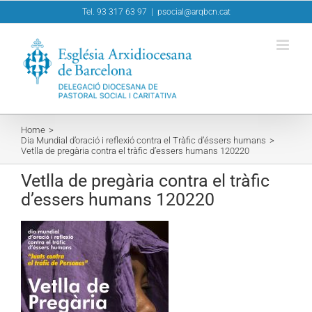
Skip
Tel. 93 317 63 97
|
psocial@arqbcn.cat
to
content
Home
Dia Mundial d’oració i reflexió contra el Tràfic d’éssers humans
Vetlla de pregària contra el tràfic d’essers humans 120220
Vetlla de pregària contra el tràfic
d’essers humans 120220