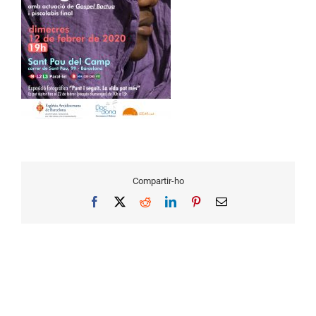
Compartir-ho
Facebook
X
Reddit
LinkedIn
Pinterest
Email