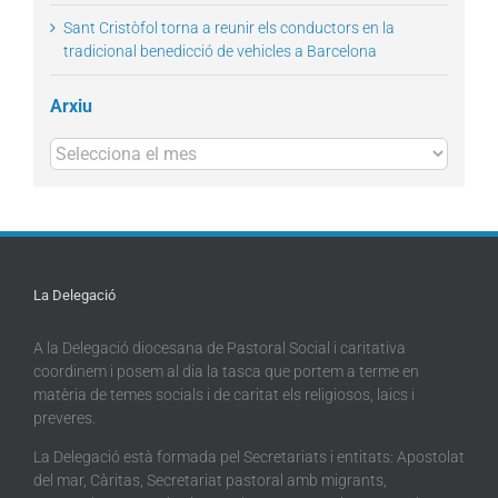
Sant Cristòfol torna a reunir els conductors en la
tradicional benedicció de vehicles a Barcelona
Arxiu
Arxius
La Delegació
A la Delegació diocesana de Pastoral Social i caritativa
coordinem i posem al dia la tasca que portem a terme en
matèria de temes socials i de caritat els religiosos, laics i
preveres.
La Delegació està formada pel Secretariats i entitats: Apostolat
del mar, Càritas, Secretariat pastoral amb migrants,