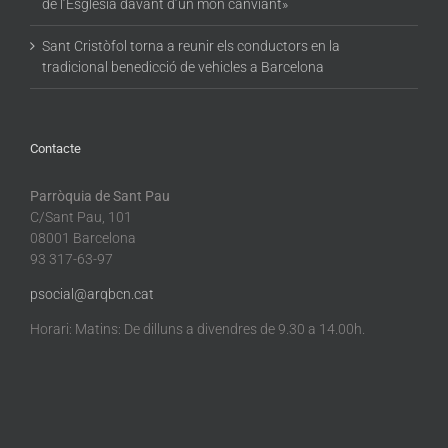
de l’Església davant d’un món canviant»
Sant Cristòfol torna a reunir els conductors en la
tradicional benedicció de vehicles a Barcelona
Contacte
Parròquia de Sant Pau
C/Sant Pau, 101
08001 Barcelona
93 317-63-97
psocial@arqbcn.cat
Horari: Matins: De dilluns a divendres de 9.30 a 14.00h.