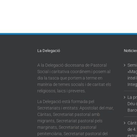
La Delegació
Noticie
A la Delegació diocesana de Pastoral
Semin
Social i caritativa coordinem i posem al
«Mag
dia la tasca que portem a terme en
intel
matèria de temes socials i de caritat els
Integ
religiosos, laics i preveres.
La p
La Delegació està formada pel
Déu 
Secretariats i entitats: Apostolat del mar,
Barc
Càritas, Secretariat pastoral amb
migrants, Secretariat pastoral pels
Càri
marginats, Secretariat pastoral
de 4.
penitenciària, Secretariat pastoral del
extra