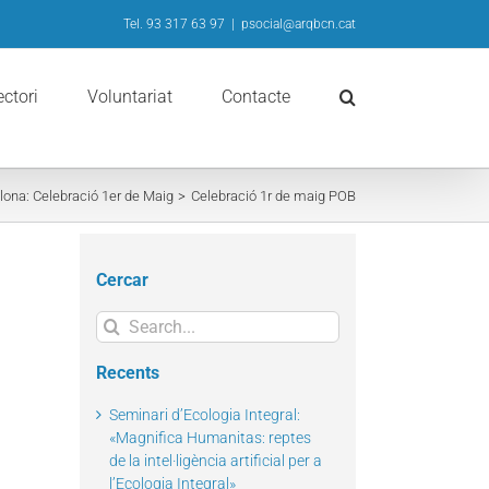
Tel. 93 317 63 97
|
psocial@arqbcn.cat
ectori
Voluntariat
Contacte
lona: Celebració 1er de Maig
Celebració 1r de maig POB
Cercar
Search
for:
Recents
Seminari d’Ecologia Integral:
«Magnifica Humanitas: reptes
de la intel·ligència artificial per a
l’Ecologia Integral»