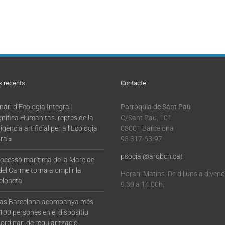
s recents
Contacte
ari d’Ecologia Integral:
Parròquia de Sant Pau
nifica Humanitas: reptes de la
C/Sant Pau, 101
·ligència artificial per a l’Ecologia
08001 Barcelona
ral»
93 317-63-97
psocial@arqbcn.cat
rocessó marítima de la Mare de
del Carme torna a omplir la
Horari: Matins: De dilluns a diven
eloneta
9.30 a 14.00h.
tas Barcelona acompanya més
100 persones en el dispositiu
ordinari de regularització