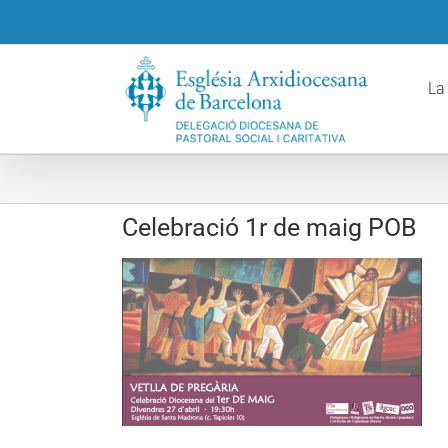
Skip
to
content
La
Celebració 1r de maig POB