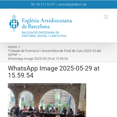
Skip
Tel. 93 317 63 97
|
psocial@arqbcn.cat
to
content
Home
Trobada de Formació i Assemblea de Final de Curs 2024-25 del
SEPAP
WhatsApp Image 2025-05-29 at 15.59.54
WhatsApp Image 2025-05-29 at
15.59.54