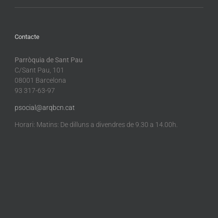
Contacte
Parròquia de Sant Pau
C/Sant Pau, 101
08001 Barcelona
93 317-63-97
psocial@arqbcn.cat
Horari: Matins: De dilluns a divendres de 9.30 a 14.00h.