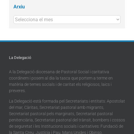
Arxiu
Arxius
La Delegació
A la Delegació diocesana de Pastoral Social i caritativa
coordinem i posem al dia la tasca que portem a terme en
matèria de temes socials i de caritat els religiosos, laics i
preveres.
La Delegació està formada pel Secretariats i entitats: Apostolat
del mar, Càritas, Secretariat pastoral amb migrants,
Secretariat pastoral pels marginats, Secretariat pastoral
penitenciària, Secretariat pastoral del trànsit, bombers i cossos
de seguretat i les Institucions socials i caritatives: Fundació de
la Santa Creu, Justícia i Pau, Mans Unides i Obinso.