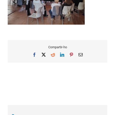
Compartir-ho
Facebook
X
Reddit
LinkedIn
Pinterest
Email