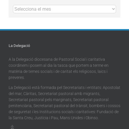
Arxius
La Delegació
A la Delegació diocesana de Pastoral Social i caritativa
coordinem i posem al dia la tasca que portem a terme en
matèria de temes socials i de caritat els religiosos, laics i
preveres.
La Delegació està formada pel Secretariats i entitats: Apostolat
del mar, Càritas, Secretariat pastoral amb migrants,
Secretariat pastoral pels marginats, Secretariat pastoral
penitenciària, Secretariat pastoral del trànsit, bombers i cossos
de seguretat i les Institucions socials i caritatives: Fundació de
la Santa Creu, Justícia i Pau, Mans Unides i Obinso.