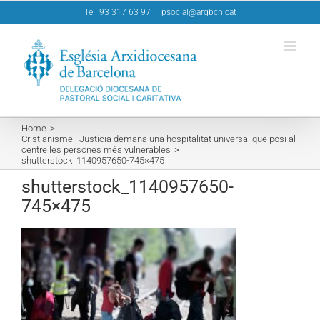
Skip
Tel. 93 317 63 97
|
psocial@arqbcn.cat
to
content
Home
Cristianisme i Justícia demana una hospitalitat universal que posi al
centre les persones més vulnerables
shutterstock_1140957650-745×475
shutterstock_1140957650-
745×475