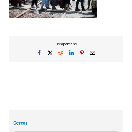
Compartir-ho
Facebook
X
Reddit
LinkedIn
Pinterest
Email
Cercar