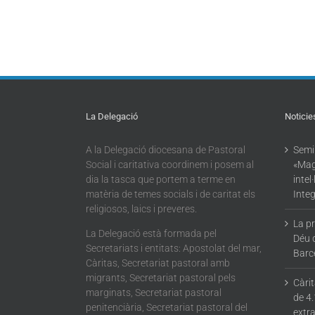
La Delegació
Noticie
A la Delegació diocesana de Pastoral
Semin
Social i caritativa coordinem i posem al
«Mag
dia la tasca que portem a terme en
intel
matèria de temes socials i de caritat els
Integ
religiosos, laics i preveres.
La p
La Delegació està formada pel
Déu 
Secretariats i entitats: Apostolat del mar,
Barc
Càritas, Secretariat pastoral amb
migrants, Secretariat pastoral pels
Càri
marginats, Secretariat pastoral
de 4.
penitenciària, Secretariat pastoral del
extra