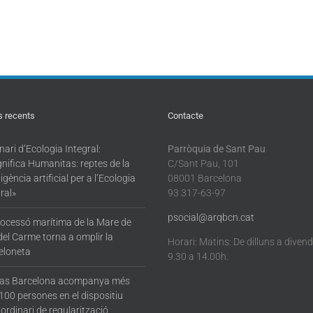
s recents
Contacte
ari d’Ecologia Integral:
Parròquia de Sant Pau
nifica Humanitas: reptes de la
C/Sant Pau, 101
·ligència artificial per a l’Ecologia
08001 Barcelona
ral»
93 317-63-97
psocial@arqbcn.cat
rocessó marítima de la Mare de
del Carme torna a omplir la
Horari: Matins: De dilluns a diven
eloneta
9.30 a 14.00h.
tas Barcelona acompanya més
100 persones en el dispositiu
ordinari de regularització