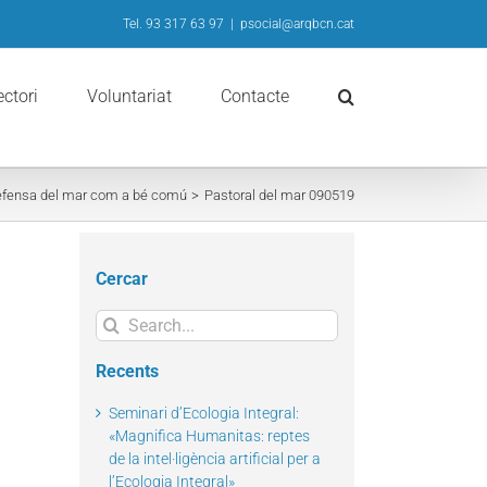
Tel. 93 317 63 97
|
psocial@arqbcn.cat
ectori
Voluntariat
Contacte
efensa del mar com a bé comú
Pastoral del mar 090519
Cercar
Search
for:
Recents
Seminari d’Ecologia Integral:
«Magnifica Humanitas: reptes
de la intel·ligència artificial per a
l’Ecologia Integral»