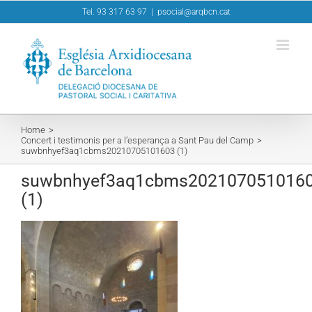
Skip
Tel. 93 317 63 97
|
psocial@arqbcn.cat
to
content
Home
Concert i testimonis per a l’esperança a Sant Pau del Camp
suwbnhyef3aq1cbms20210705101603 (1)
suwbnhyef3aq1cbms202107051016
(1)