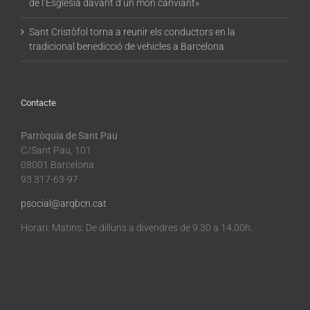
de l’Església davant d’un món canviant»
Sant Cristòfol torna a reunir els conductors en la
tradicional benedicció de vehicles a Barcelona
Contacte
Parròquia de Sant Pau
C/Sant Pau, 101
08001 Barcelona
93 317-63-97
psocial@arqbcn.cat
Horari: Matins: De dilluns a divendres de 9.30 a 14.00h.