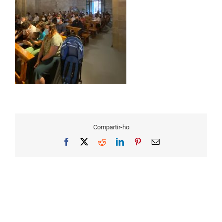
Compartir-ho
Facebook
X
Reddit
LinkedIn
Pinterest
Email