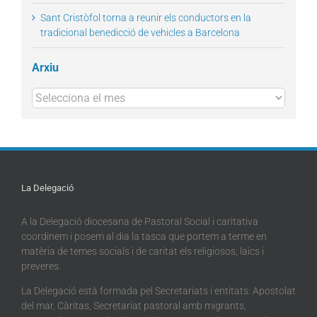
Sant Cristòfol torna a reunir els conductors en la
tradicional benedicció de vehicles a Barcelona
Arxiu
Arxius
La Delegació
A la Delegació diocesana de Pastoral Social i caritativa
coordinem i posem al dia la tasca que portem a terme en
matèria de temes socials i de caritat els religiosos, laics i
preveres.
La Delegació està formada pel Secretariats i entitats: Apostolat
del mar, Càritas, Secretariat pastoral amb migrants,