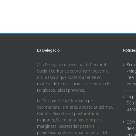
La Delegació
Noticie
A la Delegació diocesana de Pastoral
Semin
Social i caritativa coordinem i posem al
«Mag
dia la tasca que portem a terme en
intel
matèria de temes socials i de caritat els
Integ
religiosos, laics i preveres.
La p
La Delegació està formada pel
Déu 
Secretariats i entitats: Apostolat del mar,
Barc
Càritas, Secretariat pastoral amb
migrants, Secretariat pastoral pels
Càri
marginats, Secretariat pastoral
de 4.
penitenciària, Secretariat pastoral del
extra