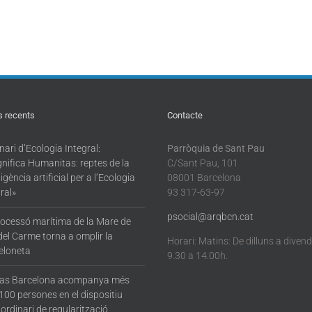
s recents
Contacte
ari d’Ecologia Integral:
Parròquia de Sant Pau
nifica Humanitas: reptes de la
C/Sant Pau, 101
·ligència artificial per a l’Ecologia
08001 Barcelona
ral»
93 317-63-97
psocial@arqbcn.cat
rocessó marítima de la Mare de
del Carme torna a omplir la
Horari: Matins: De dilluns a diven
eloneta
9.30 a 14.00h.
tas Barcelona acompanya més
100 persones en el dispositiu
ordinari de regularització