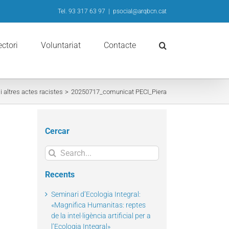
Tel. 93 317 63 97
|
psocial@arqbcn.cat
ectori
Voluntariat
Contacte
 altres actes racistes
20250717_comunicat PECI_Piera
Cercar
Search
for:
Recents
Seminari d’Ecologia Integral:
«Magnifica Humanitas: reptes
de la intel·ligència artificial per a
l’Ecologia Integral»