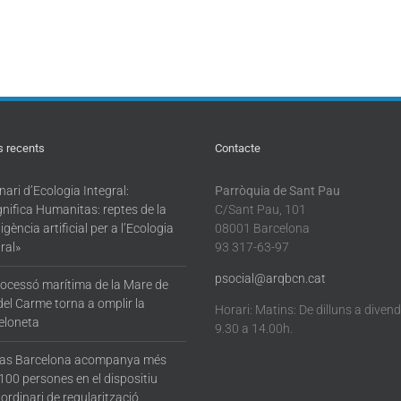
s recents
Contacte
ari d’Ecologia Integral:
Parròquia de Sant Pau
nifica Humanitas: reptes de la
C/Sant Pau, 101
·ligència artificial per a l’Ecologia
08001 Barcelona
ral»
93 317-63-97
psocial@arqbcn.cat
rocessó marítima de la Mare de
del Carme torna a omplir la
Horari: Matins: De dilluns a diven
eloneta
9.30 a 14.00h.
tas Barcelona acompanya més
100 persones en el dispositiu
ordinari de regularització