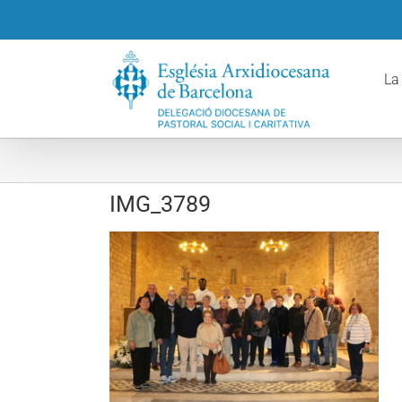
Skip
to
content
La
IMG_3789