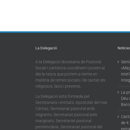
La Delegació
Noticie
A la Delegació diocesana de Pastoral
Semin
Social i caritativa coordinem i posem al
«Mag
dia la tasca que portem a terme en
intel
matèria de temes socials i de caritat els
Integ
religiosos, laics i preveres.
La p
La Delegació està formada pel
Déu 
Secretariats i entitats: Apostolat del mar,
Barc
Càritas, Secretariat pastoral amb
migrants, Secretariat pastoral pels
Càri
marginats, Secretariat pastoral
de 4.
penitenciària, Secretariat pastoral del
extra