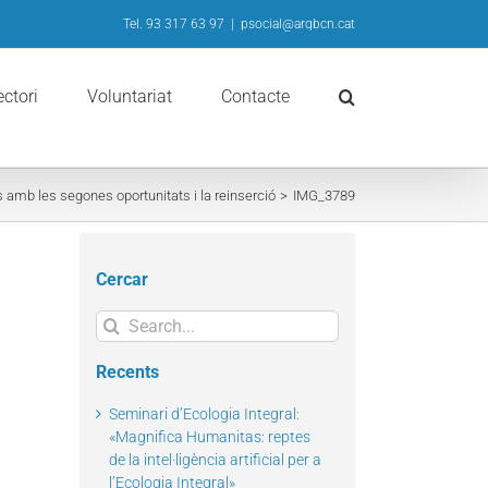
Tel. 93 317 63 97
|
psocial@arqbcn.cat
ectori
Voluntariat
Contacte
amb les segones oportunitats i la reinserció
IMG_3789
Cercar
Search
for:
Recents
Seminari d’Ecologia Integral:
«Magnifica Humanitas: reptes
de la intel·ligència artificial per a
l’Ecologia Integral»