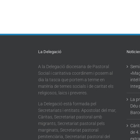
La Delegació
Noticie
A la Delegació diocesana de Pastoral
Semin
Social i caritativa coordinem i posem al
«Mag
dia la tasca que portem a terme en
intel
matèria de temes socials i de caritat els
Integ
religiosos, laics i preveres.
La p
La Delegació està formada pel
Déu 
Secretariats i entitats: Apostolat del mar,
Barc
Càritas, Secretariat pastoral amb
migrants, Secretariat pastoral pels
Càri
marginats, Secretariat pastoral
de 4.
penitenciària, Secretariat pastoral del
extra