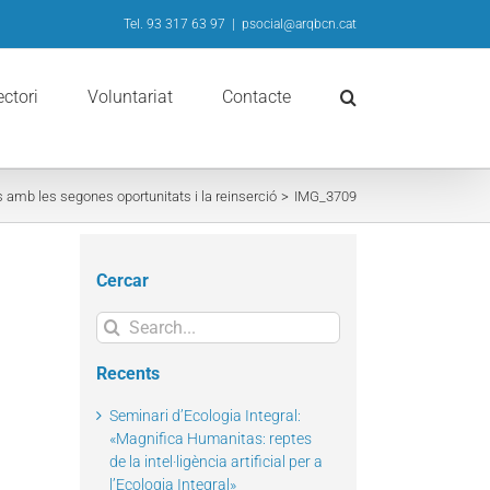
Tel. 93 317 63 97
|
psocial@arqbcn.cat
ectori
Voluntariat
Contacte
amb les segones oportunitats i la reinserció
IMG_3709
Cercar
Search
for:
Recents
Seminari d’Ecologia Integral:
«Magnifica Humanitas: reptes
de la intel·ligència artificial per a
l’Ecologia Integral»