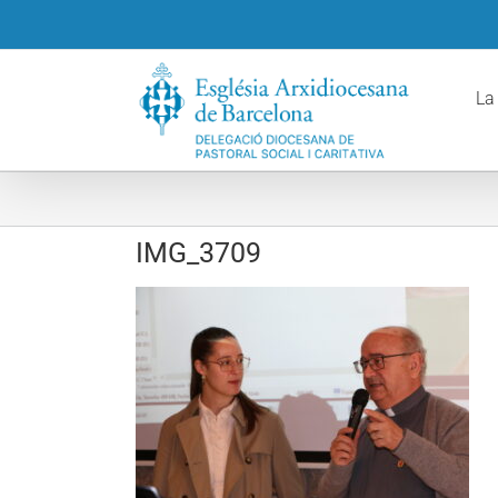
Skip
to
content
La
IMG_3709