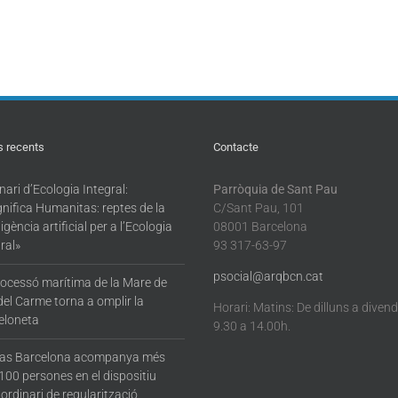
s recents
Contacte
ari d’Ecologia Integral:
Parròquia de Sant Pau
nifica Humanitas: reptes de la
C/Sant Pau, 101
·ligència artificial per a l’Ecologia
08001 Barcelona
ral»
93 317-63-97
psocial@arqbcn.cat
rocessó marítima de la Mare de
del Carme torna a omplir la
Horari: Matins: De dilluns a diven
eloneta
9.30 a 14.00h.
tas Barcelona acompanya més
100 persones en el dispositiu
ordinari de regularització