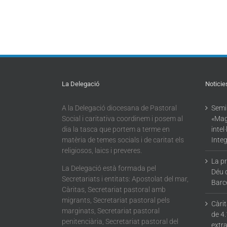
La Delegació
Noticie
A la Delegació diocesana de Pastoral
Semin
Social i caritativa coordinem i posem al
«Mag
dia la tasca que portem a terme en
intel
matèria de temes socials i de caritat els
Integ
religiosos, laics i preveres.
La p
La Delegació està formada pel
Déu 
Secretariats i entitats: Apostolat del mar,
Barc
Càritas, Secretariat pastoral amb
migrants, Secretariat pastoral pels
Càri
marginats, Secretariat pastoral
de 4.
penitenciària, Secretariat pastoral del
extra