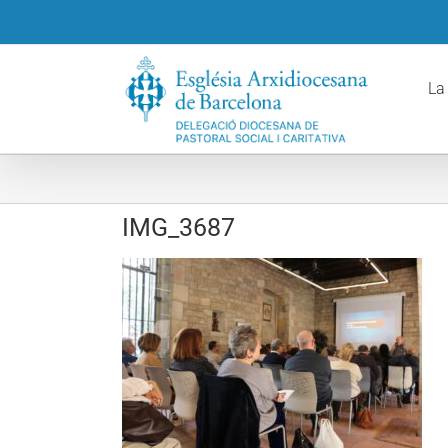
Skip
to
content
La
IMG_3687