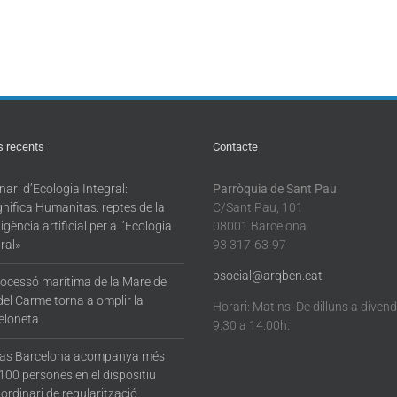
s recents
Contacte
ari d’Ecologia Integral:
Parròquia de Sant Pau
nifica Humanitas: reptes de la
C/Sant Pau, 101
·ligència artificial per a l’Ecologia
08001 Barcelona
ral»
93 317-63-97
psocial@arqbcn.cat
rocessó marítima de la Mare de
del Carme torna a omplir la
Horari: Matins: De dilluns a diven
eloneta
9.30 a 14.00h.
tas Barcelona acompanya més
100 persones en el dispositiu
ordinari de regularització