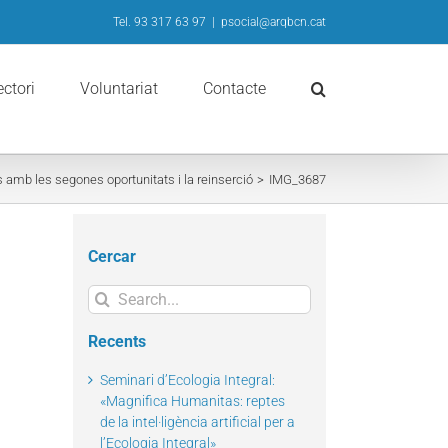
Tel. 93 317 63 97
|
psocial@arqbcn.cat
ectori
Voluntariat
Contacte
amb les segones oportunitats i la reinserció
IMG_3687
Cercar
Search
for:
Recents
Seminari d’Ecologia Integral:
«Magnifica Humanitas: reptes
de la intel·ligència artificial per a
l’Ecologia Integral»