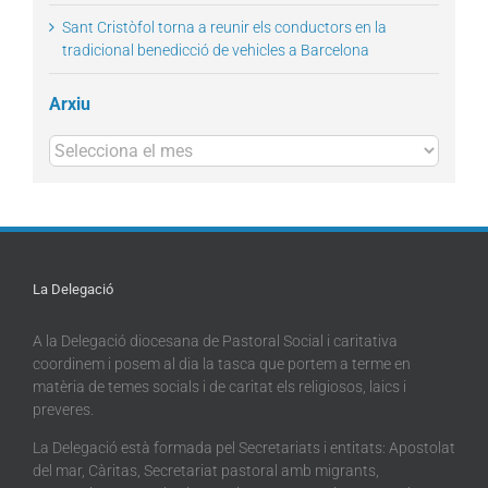
Sant Cristòfol torna a reunir els conductors en la
tradicional benedicció de vehicles a Barcelona
Arxiu
Arxius
La Delegació
A la Delegació diocesana de Pastoral Social i caritativa
coordinem i posem al dia la tasca que portem a terme en
matèria de temes socials i de caritat els religiosos, laics i
preveres.
La Delegació està formada pel Secretariats i entitats: Apostolat
del mar, Càritas, Secretariat pastoral amb migrants,