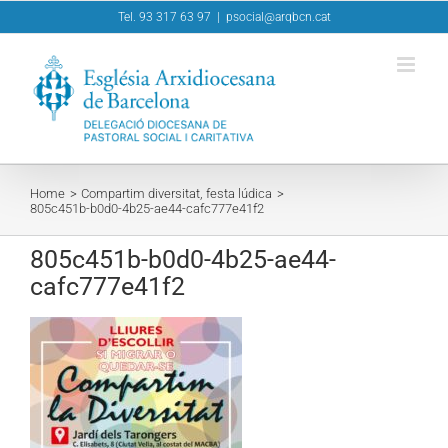
Skip
Tel. 93 317 63 97
|
psocial@arqbcn.cat
to
content
Home
Compartim diversitat, festa lúdica
805c451b-b0d0-4b25-ae44-cafc777e41f2
805c451b-b0d0-4b25-ae44-
cafc777e41f2