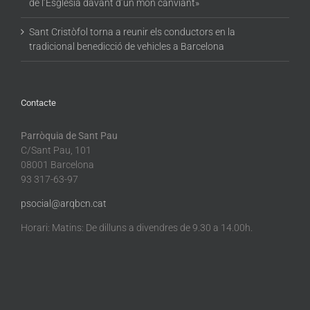
de l’Església davant d’un món canviant»
Sant Cristòfol torna a reunir els conductors en la
tradicional benedicció de vehicles a Barcelona
Contacte
Parròquia de Sant Pau
C/Sant Pau, 101
08001 Barcelona
93 317-63-97
psocial@arqbcn.cat
Horari: Matins: De dilluns a divendres de 9.30 a 14.00h.