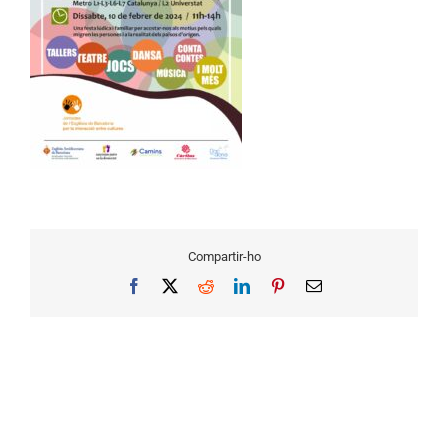
Compartir-ho
Facebook
X
Reddit
LinkedIn
Pinterest
Email