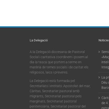
La Delegació
Noticie
A la Delegació diocesana de Pastoral
Semin
Social i caritativa coordinem i posem al
«Mag
dia la tasca que portem a terme en
intel
matèria de temes socials i de caritat els
Integ
religiosos, laics i preveres.
La p
La Delegació està formada pel
Déu 
Secretariats i entitats: Apostolat del mar,
Barc
Càritas, Secretariat pastoral amb
migrants, Secretariat pastoral pels
Càri
marginats, Secretariat pastoral
de 4.
penitenciària, Secretariat pastoral del
extra