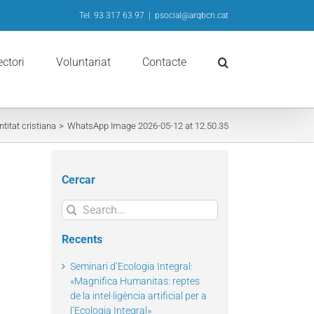
Tel. 93 317 63 97
|
psocial@arqbcn.cat
ectori
Voluntariat
Contacte
itat cristiana
WhatsApp Image 2026-05-12 at 12.50.35
Cercar
Search
for:
Recents
Seminari d’Ecologia Integral:
«Magnifica Humanitas: reptes
de la intel·ligència artificial per a
l’Ecologia Integral»