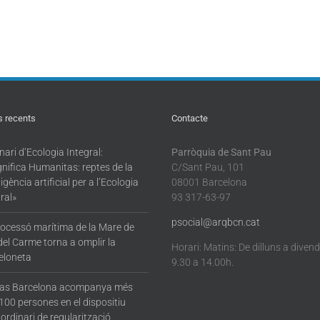
s recents
Contacte
ari d’Ecologia Integral:
Parròquia de Sant Pau
nifica Humanitas: reptes de la
C/Sant Pau, 101
·ligència artificial per a l’Ecologia
08001 Barcelona
ral»
93 317-63-97
psocial@arqbcn.cat
rocessó marítima de la Mare de
del Carme torna a omplir la
Horari: Matins: De dilluns a diven
eloneta
9.30 a 14.00h.
tas Barcelona acompanya més
100 persones en el dispositiu
ordinari de regularització