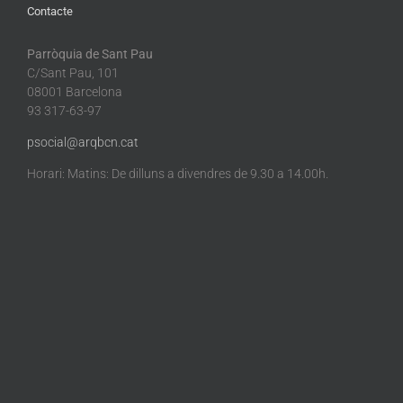
Contacte
Parròquia de Sant Pau
C/Sant Pau, 101
08001 Barcelona
93 317-63-97
psocial@arqbcn.cat
Horari: Matins: De dilluns a divendres de 9.30 a 14.00h.