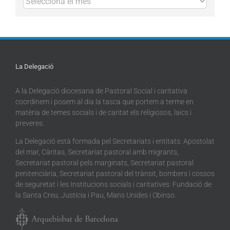
La Delegació
A la Delegació diocesana de Pastoral Social i caritativa
coordinem i posem al dia la tasca que portem a terme en
matèria de temes socials i de caritat els religiosos, laics i
preveres.
La Delegació està formada pel Secretariats i entitats: Apostolat
del mar, Càritas, Secretariat pastoral amb migrants,
Secretariat pastoral pels marginats, Secretariat pastoral
penitenciària, Secretariat pastoral del trànsit, bombers i cossos
de seguretat i les Institucions socials i caritatives: Fundació de
la Santa Creu, Justícia i Pau, Mans Unides i Obinso.