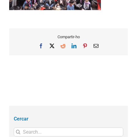
Compartir-ho
Facebook
X
Reddit
LinkedIn
Pinterest
Email
Cercar
Search
for: