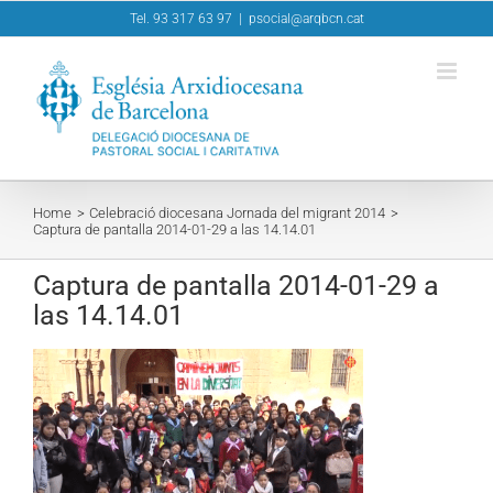
Skip
Tel. 93 317 63 97
|
psocial@arqbcn.cat
to
content
Home
Celebració diocesana Jornada del migrant 2014
Captura de pantalla 2014-01-29 a las 14.14.01
Captura de pantalla 2014-01-29 a
las 14.14.01