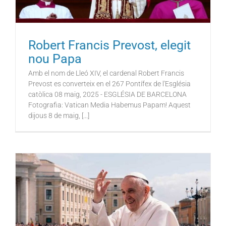
Robert Francis Prevost, elegit
nou Papa
Amb el nom de Lleó XIV, el cardenal Robert Francis
Prevost es converteix en el 267 Pontífex de l'Església
catòlica 08 maig, 2025 - ESGLÉSIA DE BARCELONA
Fotografia: Vatican Media Habemus Papam! Aquest
dijous 8 de maig, [...]