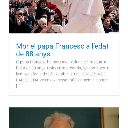
Mor el papa Francesc a l’edat
de 88 anys
El papa Francesc ha mort avui, dilluns de Pasqua, a
l'edat de 88 anys. Units en la pregària, l'encomanem a
la misericòrdia de Déu 21 abril, 2025 - ESGLÉSIA DE
BARCELONA Volem expressar públicament el nostre
[...]