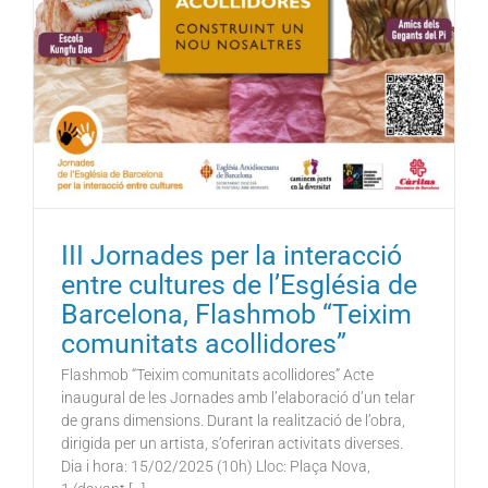
III Jornades per la interacció
entre cultures de l’Església de
Barcelona, Flashmob “Teixim
comunitats acollidores”
Flashmob “Teixim comunitats acollidores” Acte
inaugural de les Jornades amb l’elaboració d’un telar
de grans dimensions. Durant la realització de l’obra,
dirigida per un artista, s’oferiran activitats diverses.
Dia i hora: 15/02/2025 (10h) Lloc: Plaça Nova,