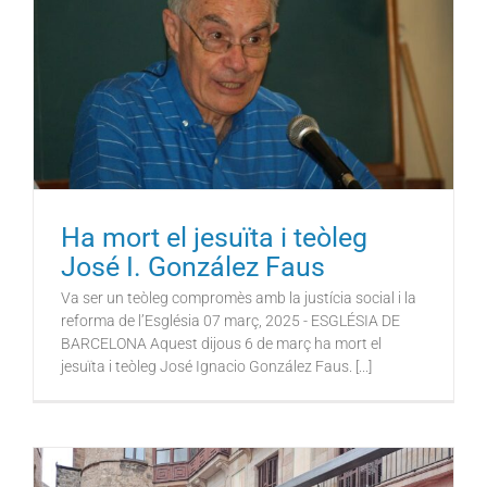
Ha mort el jesuïta i teòleg
José I. González Faus
Va ser un teòleg compromès amb la justícia social i la
reforma de l’Església 07 març, 2025 - ESGLÉSIA DE
BARCELONA Aquest dijous 6 de març ha mort el
jesuïta i teòleg José Ignacio González Faus. [...]