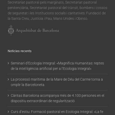
Secretariat pastoral pels marginats, Secretariat pastoral
penitenciària, Secretariat pastoral del trànsit, bombers i cossos
de seguretat i les Institucions socials i caritatives: Fundació de
la Santa Creu, Justícia i Pau, Mans Unides i Obinso.
Noticies recents
Seminari d’Ecologia Integral: «Magnifica Humanitas: reptes
de la intel·ligència artificial per a l’Ecologia Integral»
La processó marítima de la Mare de Déu del Carme torna a
omplir la Barceloneta
Càritas Barcelona acompanya més de 4.100 persones en el
dispositiu extraordinari de regularització
Curs d’estiu: Formació pastoral en Ecologia Integral: «La fe