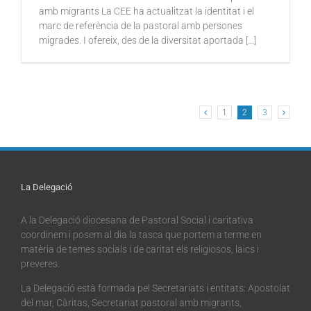
amb migrants La CEE ha actualitzat la identitat i el
marc de referència de la pastoral amb persones
migrades. I ofereix, des de la diversitat aportada [...]
1
2
3
La Delegació
A la Delegació diocesana de Pastoral Social i caritativa
coordinem i posem al dia la tasca que portem a terme en
matèria de temes socials i de caritat els religiosos, laics i
preveres.
La Delegació està formada pel Secretariats i entitats: Apostolat
del mar, Càritas, Secretariat pastoral amb migrants,