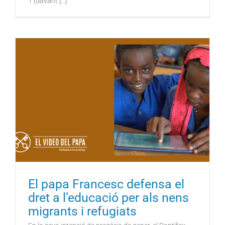
1 (davant [...]
El papa Francesc defensa el
dret a l’educació per als nens
migrants i refugiats