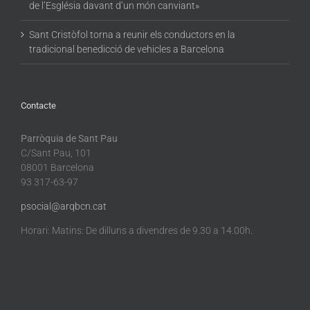
de l’Església davant d’un món canviant»
Sant Cristòfol torna a reunir els conductors en la
tradicional benedicció de vehicles a Barcelona
Contacte
Parròquia de Sant Pau
C/Sant Pau, 101
08001 Barcelona
93 317-63-97
psocial@arqbcn.cat
Horari: Matins: De dilluns a divendres de 9.30 a 14.00h.