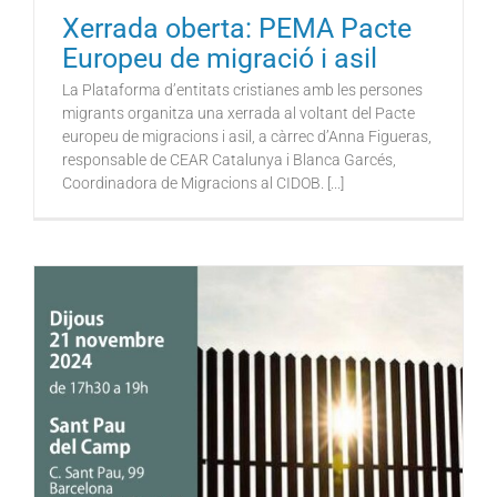
Xerrada oberta: PEMA Pacte
Europeu de migració i asil
La Plataforma d’entitats cristianes amb les persones
migrants organitza una xerrada al voltant del Pacte
europeu de migracions i asil, a càrrec d’Anna Figueras,
responsable de CEAR Catalunya i Blanca Garcés,
Coordinadora de Migracions al CIDOB. [...]