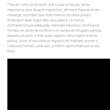
“Tots els nens i joves tenen dret a anar a l’escola, sense
importar la seva situació migratòria”, afirma el Papa en el seu
missatge, recordant que molts menors es veuen privats
d’educació quan fugen dels seus països. La manca
d’infraestructura adequada, materials educatius i professors
formats en zones de conflicte o en camps de refugiats agreuja
aquesta situació. A més, quan aquests nens migren a altres
països, sovint el seu estatus migratori els impedeix accedir a
l’educació formal i, amb això, a millors oportunitats per al seu
futur.