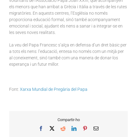
voluntaris de l’Associació Papa Joan XXIII, que acompanyen
els menors que han arribat a Grècia i Itàlia a través de les rutes
migratòries. En aquests centres, l’Església no només
proporciona educació formal, sinó també acompanyament
emocional i social, ajudant els nens a sanar i a integrar-se en
les seves noves realitats.
La veu del Papa Francesc s’alça en defensa d’un dret bàsic per
a tots els nens: l’educació, entesa no només com un mitjà per
al coneixement, sinó també com una manera de donar-los
esperança i un futur millor.
Font:
Xarxa Mundial de Pregària del Papa
Compartir-ho
Facebook
X
Reddit
LinkedIn
Pinterest
Email