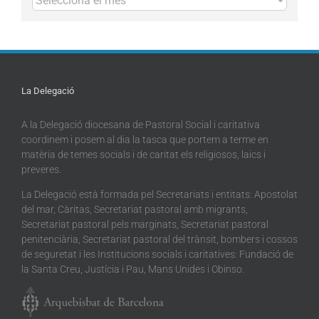
La Delegació
A la Delegació diocesana de Pastoral Social i caritativa
coordinem i posem al dia la tasca que portem a terme en
matèria de temes socials i de caritat els religiosos, laics i
preveres.
La Delegació està formada pel Secretariats i entitats: Apostolat
del mar, Càritas, Secretariat pastoral amb migrants,
Secretariat pastoral pels marginats, Secretariat pastoral
penitenciària, Secretariat pastoral del trànsit, bombers i cossos
de seguretat i les Institucions socials i caritatives: Fundació de
la Santa Creu, Justícia i Pau, Mans Unides i Obinso.