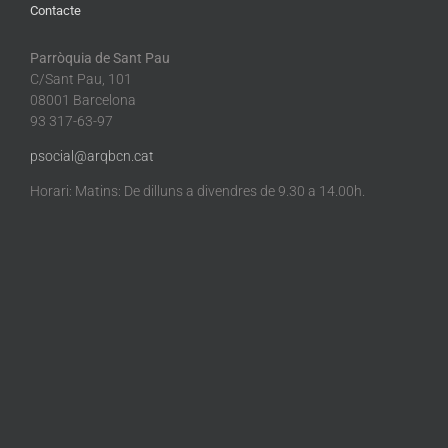
Contacte
Parròquia de Sant Pau
C/Sant Pau, 101
08001 Barcelona
93 317-63-97
psocial@arqbcn.cat
Horari: Matins: De dilluns a divendres de 9.30 a 14.00h.