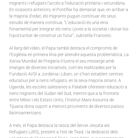
migrants i refugiats l’accés a l’educació primària i secundària.
En ocasions anteriors, el Pontífex ha demanat que, en arribar a
la majoria d’edat, els migrants puguin continuar els seus
estudis de manera contínua. “L’educació és una eina
fonamental per integrar els nens i joves a la societat i donar-los
l’oportunitat de construir un futur”, subratlla Francesc.
Al llarg del vídeo, el Papa també destaca el compromís de
l’Església en primera línia per atendre aquesta problemàtica. La
Xarxa Mundial de Pregària il·lustra el seu missatge amb
imatges de diverses iniciatives, com les realitzades per la
Fundació AVSI a Jordània i Líban, on s’han establert centres
educatius per a nens refugiats, en la seva majoria sirians. A
Uganda, les escoles salesianes a Palabek ofereixen educació a
nens migrants del Sudan del Sud, mentre que a la frontera
entre Mèxic i els Estats Units, l’Institut Mare Assunta de
Tijuana dona suport a menors provinents de diversos països
llatinoamericans.
A més, el Papa destaca la tasca del Servei Jesuïta als
Refugiats (JRS), present a l’est de Txad, i la dedicació dels