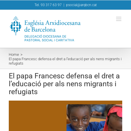
Skip
Tel. 93 317 63 97
|
psocial@arqbcn.cat
to
content
Home
El papa Francesc defensa el dret a l’educació per als nens migrants i
refugiats
El papa Francesc defensa el dret a
l’educació per als nens migrants i
refugiats
View
Larger
Image