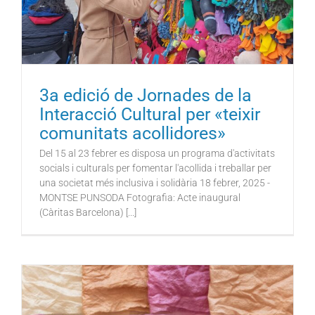
3a edició de Jornades de la
Interacció Cultural per «teixir
comunitats acollidores»
Del 15 al 23 febrer es disposa un programa d'activitats
socials i culturals per fomentar l'acollida i treballar per
una societat més inclusiva i solidària 18 febrer, 2025 -
MONTSE PUNSODA Fotografia: Acte inaugural
(Càritas Barcelona) [...]