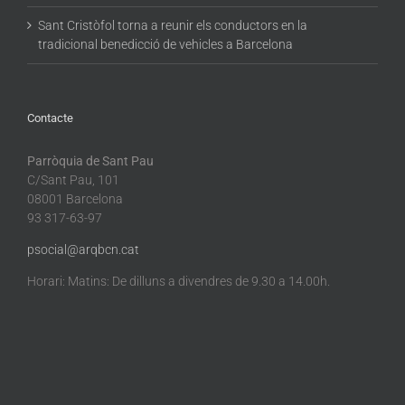
Sant Cristòfol torna a reunir els conductors en la
tradicional benedicció de vehicles a Barcelona
Contacte
Parròquia de Sant Pau
C/Sant Pau, 101
08001 Barcelona
93 317-63-97
psocial@arqbcn.cat
Horari: Matins: De dilluns a divendres de 9.30 a 14.00h.