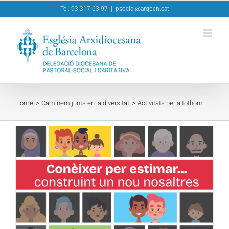
Skip
Tel. 93 317 63 97
|
psocial@arqbcn.cat
to
content
Home
Caminem junts en la diversitat
Activitats per a tothom