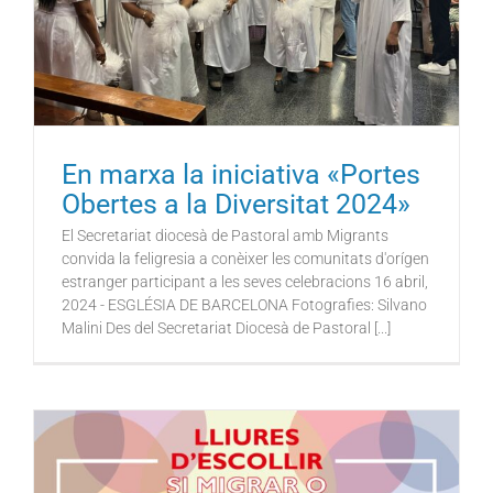
En marxa la iniciativa «Portes
Obertes a la Diversitat 2024»
El Secretariat diocesà de Pastoral amb Migrants
convida la feligresia a conèixer les comunitats d'orígen
estranger participant a les seves celebracions 16 abril,
2024 - ESGLÉSIA DE BARCELONA Fotografies: Silvano
Malini Des del Secretariat Diocesà de Pastoral [...]