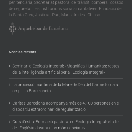
penitenciària, Secretariat pastoral del trànsit, bombers i cossos
de seguretat i les Institucions socials i caritatives: Fundació de
la Santa Creu, Justícia i Pau, Mans Unides i Obinso.
Noticies recents
Seminari d’Ecologia Integral: «Magnifica Humanitas: reptes
de la intel·ligència artificial per a l’Ecologia Integral»
La processó marítima de la Mare de Déu del Carme torna a
omplir la Barceloneta
Càritas Barcelona acompanya més de 4.100 persones en el
dispositiu extraordinari de regularització
Curs d’estiu: Formació pastoral en Ecologia Integral: «La fe
de l’Església davant d’un món canviant»