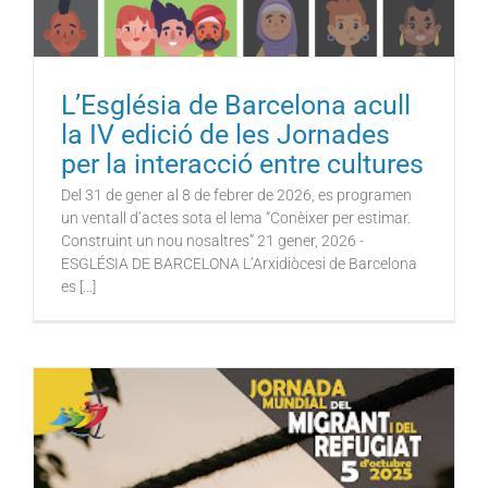
L’Església de Barcelona acull
la IV edició de les Jornades
per la interacció entre cultures
Del 31 de gener al 8 de febrer de 2026, es programen
un ventall d’actes sota el lema “Conèixer per estimar.
Construint un nou nosaltres” 21 gener, 2026 -
ESGLÉSIA DE BARCELONA L’Arxidiòcesi de Barcelona
es [...]