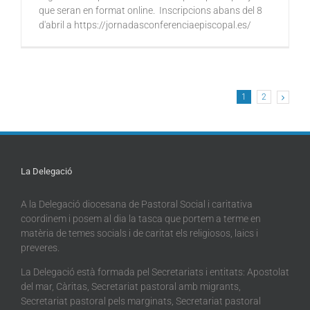
que seran en format online. Inscripcions abans del 8
d'abril a https://jornadasconferenciaepiscopal.es/
1
2
La Delegació
A la Delegació diocesana de Pastoral Social i caritativa
coordinem i posem al dia la tasca que portem a terme en
matèria de temes socials i de caritat els religiosos, laics i
preveres.
La Delegació està formada pel Secretariats i entitats: Apostolat
del mar, Càritas, Secretariat pastoral amb migrants,
Secretariat pastoral pels marginats, Secretariat pastoral